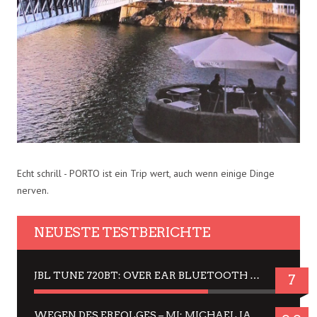
Echt schrill - PORTO ist ein Trip wert, auch wenn einige Dinge
nerven.
NEUESTE TESTBERICHTE
JBL TUNE 720BT: OVER EAR BLUETOOTH KOPFHÖRER UM DIE 50,-€ IM DAUER-TEST
7
WEGEN DES ERFOLGES – MJ: MICHAEL JACKSON MUSICAL IN EINER MATINEE SEHEN