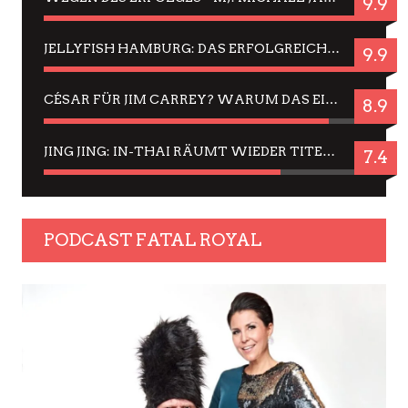
9.9
JELLYFISH HAMBURG: DAS ERFOLGREICHE SOMMER-MENÜ 2025 IN GEFÜHLEN UND BILDERN
9.9
CÉSAR FÜR JIM CARREY? WARUM DAS EINER DER NERVIGSTEN ACTORS IST UND BLEIBT
8.9
JING JING: IN-THAI RÄUMT WIEDER TITEL AB – EIN ZWEI-STUNDEN-ERLEBNISBERICHT
7.4
PODCAST FATAL ROYAL