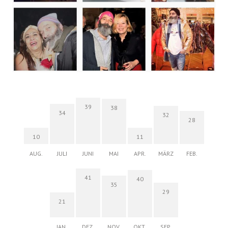
39
38
34
32
28
10
11
AUG.
JULI
JUNI
MAI
APR.
MÄRZ
FEB.
41
40
35
29
21
JAN.
DEZ.
NOV.
OKT.
SEP.