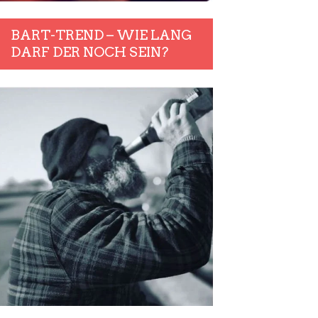
BART-TREND – WIE LANG
DARF DER NOCH SEIN?