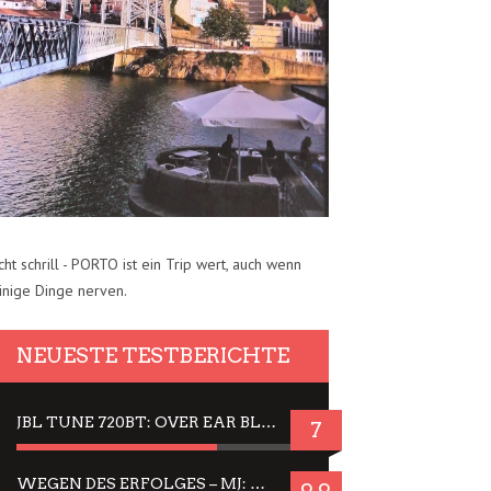
cht schrill - PORTO ist ein Trip wert, auch wenn
inige Dinge nerven.
NEUESTE TESTBERICHTE
JBL TUNE 720BT: OVER EAR BLUETOOTH KOPFHÖRER UM DIE 50,-€ IM DAUER-TEST
7
WEGEN DES ERFOLGES – MJ: MICHAEL JACKSON MUSICAL IN EINER MATINEE SEHEN