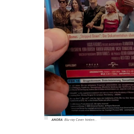
ANORA
: Blu-ray Cover hinten…