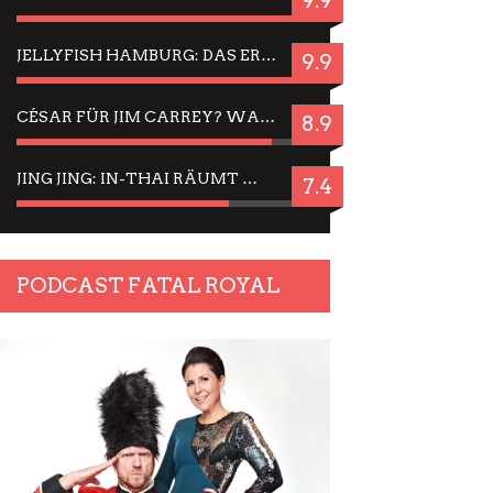
9.9
JELLYFISH HAMBURG: DAS ERFOLGREICHE SOMMER-MENÜ 2025 IN GEFÜHLEN UND BILDERN
9.9
CÉSAR FÜR JIM CARREY? WARUM DAS EINER DER NERVIGSTEN ACTORS IST UND BLEIBT
8.9
JING JING: IN-THAI RÄUMT WIEDER TITEL AB – EIN ZWEI-STUNDEN-ERLEBNISBERICHT
7.4
PODCAST FATAL ROYAL