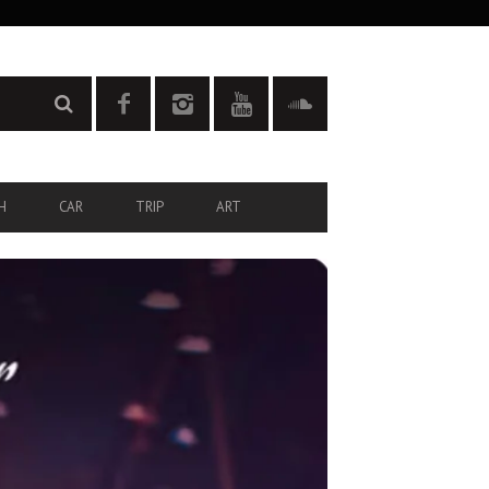
H
CAR
TRIP
ART