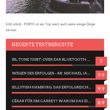
Echt schrill - PORTO ist ein Trip wert, auch wenn einige Dinge
nerven.
NEUESTE TESTBERICHTE
JBL TUNE 720BT: OVER EAR BLUETOOTH KOPFHÖRER UM DIE 50,-€ IM DAUER-TEST
7
WEGEN DES ERFOLGES – MJ: MICHAEL JACKSON MUSICAL IN EINER MATINEE SEHEN
9.9
JELLYFISH HAMBURG: DAS ERFOLGREICHE SOMMER-MENÜ 2025 IN GEFÜHLEN UND BILDERN
9.9
CÉSAR FÜR JIM CARREY? WARUM DAS EINER DER NERVIGSTEN ACTORS IST UND BLEIBT
8.9