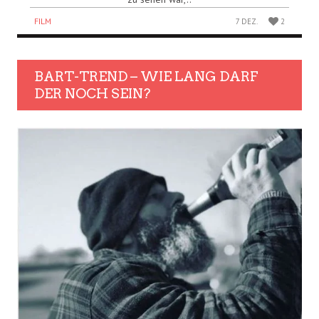
FILM
7 DEZ.
2
BART-TREND – WIE LANG DARF
DER NOCH SEIN?