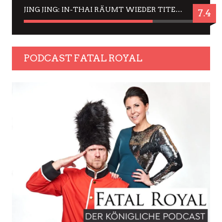
JING JING: IN-THAI RÄUMT WIEDER TITEL AB – EIN ZWEI-STUNDEN-ERLEBNISBERICHT
7.4
PODCAST FATAL ROYAL