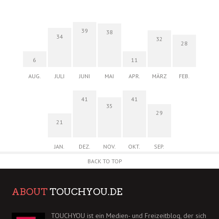
39
38
34
32
28
6
11
AUG.
JULI
JUNI
MAI
APR.
MÄRZ
FEB.
41
41
35
29
21
JAN.
DEZ.
NOV.
OKT.
SEP.
BACK TO TOP
ABOUT
TOUCHYOU.DE
TOUCHYOU ist ein Medien- und Freizeitblog, der sich