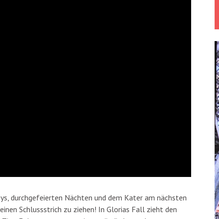
rtys, durchgefeierten Nächten und dem Kater am nächsten
einen Schlussstrich zu ziehen! In Glorias Fall zieht den