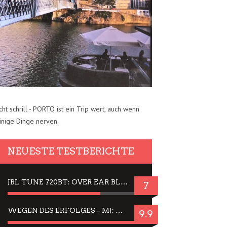
cht schrill - PORTO ist ein Trip wert, auch wenn
inige Dinge nerven.
NEUESTE TESTBERICHTE
JBL TUNE 720BT: OVER EAR BLUETOOTH KOPFHÖRER UM DIE 50,-€ IM DAUER-TEST
7
WEGEN DES ERFOLGES – MJ: MICHAEL JACKSON MUSICAL IN EINER MATINEE SEHEN
9.9