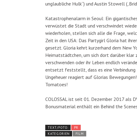
unglaubliche Hulk“) und Austin Stowell („Brid
Katastrophenalarm in Seoul: Ein gigantische
verwüstet die Stadt und verschwindet wieder 
wiederholen, stellen sich alle die Frage, we
Zeit in den USA: Das Partygirl Gloria hat ihr
gesetzt. Gloria kehrt kurzerhand dem New Yo
Heimatstädtchen, um sich dort darüber klar zu
verschwenden oder ihr Leben endlich veränder
entsetzt feststellt, dass es eine Verbindung 
Ungeheuer reagiert auf Glorias Bewegungen
Tomatoes!
COLOSSAL ist seit 01. Dezember 2017 als DV
Bonusmaterial enthält ein Behind the Scene
TEXT/FOTO:
PR
KATEGORIEN
FILM