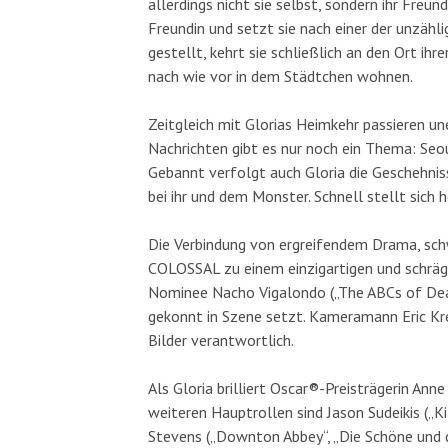
allerdings nicht sie selbst, sondern ihr Freu
Freundin und setzt sie nach einer der unzähli
gestellt, kehrt sie schließlich an den Ort ihr
nach wie vor in dem Städtchen wohnen.
Zeitgleich mit Glorias Heimkehr passieren un
Nachrichten gibt es nur noch ein Thema: Seo
Gebannt verfolgt auch Gloria die Geschehnis
bei ihr und dem Monster. Schnell stellt sich h
Die Verbindung von ergreifendem Drama, s
COLOSSAL zu einem einzigartigen und schrä
Nominee Nacho Vigalondo („The ABCs of Deat
gekonnt in Szene setzt. Kameramann Eric Kres
Bilder verantwortlich.
Als Gloria brilliert Oscar®-Preisträgerin Anne
weiteren Hauptrollen sind Jason Sudeikis („Kil
Stevens („Downton Abbey“, „Die Schöne und da