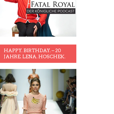
HAPPY. BIRTHDAY. – 20
JAHRE. LENA. HOSCHEK.