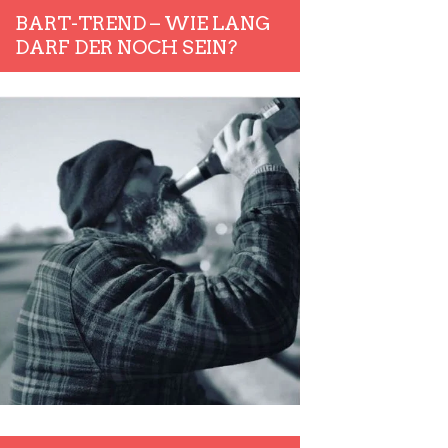
BART-TREND – WIE LANG
DARF DER NOCH SEIN?