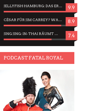
JELLYFISH HAMBURG: DAS ERFOLGREICHE SOMMER-MENÜ 2025 IN GEFÜHLEN UND BILDERN
9.9
CÉSAR FÜR JIM CARREY? WARUM DAS EINER DER NERVIGSTEN ACTORS IST UND BLEIBT
8.9
JING JING: IN-THAI RÄUMT WIEDER TITEL AB – EIN ZWEI-STUNDEN-ERLEBNISBERICHT
7.4
PODCAST FATAL ROYAL