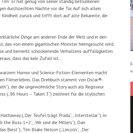
nd Tim: Er hat genug von seiner ständig betrunkenen
gen durchzechten Nächte vor die Tür. Auf sich allein
er Kindheit zurück und trifft dort auf alte Bekannte, die
erklärliche Dinge am anderen Ende der Welt und in den
ul, das von einem gigantischen Monster heimgesucht wird.
se und bemerkt schockierende Verhaltens-auffälligkeiten
eraus, dass das kein Zufall ist…
E
e
chwarzem Humor und Science-Fiction-Elementen macht
gen Filmerlebnis. Das Drehbuch stammt von Oscar®-
h“), der die ungewöhnliche Story auch als Regisseur
s („96 Hours – Taken 3“) zeichnet für die stylischen
 Hathaway („Der Teufel trägt Prada“, „Interstellar“). In
l the Boss 1+2“, „Wir sind die Millers“), Dan
s Biest“), Tim Blake Nelson („Lincoln“, „Der