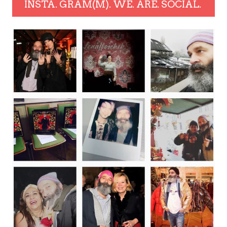
INSTA. GRAM(M). WE. ARE. SOCIAL.