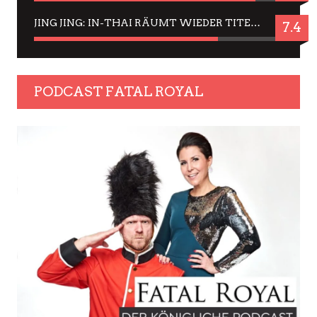
JING JING: IN-THAI RÄUMT WIEDER TITEL AB – EIN ZWEI-STUNDEN-ERLEBNISBERICHT
7.4
PODCAST FATAL ROYAL