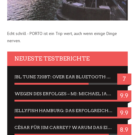
Echt schrill - PORTO ist ein Trip wert, auch wenn einige Dinge
nerven.
NEUESTE TESTBERICHTE
JBL TUNE 720BT: OVER EAR BLUETOOTH KOPFHÖRER UM DIE 50,-€ IM DAUER-TEST
7
WEGEN DES ERFOLGES – MJ: MICHAEL JACKSON MUSICAL IN EINER MATINEE SEHEN
9.9
JELLYFISH HAMBURG: DAS ERFOLGREICHE SOMMER-MENÜ 2025 IN GEFÜHLEN UND BILDERN
9.9
CÉSAR FÜR JIM CARREY? WARUM DAS EINER DER NERVIGSTEN ACTORS IST UND BLEIBT
8.9