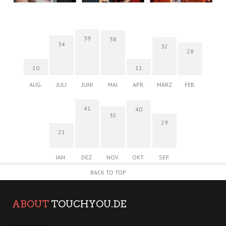
39
38
34
32
28
10
11
AUG.
JULI
JUNI
MAI
APR.
MÄRZ
FEB.
41
40
35
29
21
JAN.
DEZ.
NOV.
OKT.
SEP.
BACK TO TOP
ABOUT
TOUCHYOU.DE