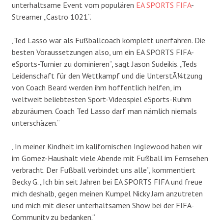
unterhaltsame Event vom populären
EA SPORTS FIFA
-
Streamer „Castro 1021“.
„Ted Lasso war als Fußballcoach komplett unerfahren. Die
besten Voraussetzungen also, um ein EA SPORTS FIFA-
eSports-Turnier zu dominieren“, sagt Jason Sudeikis. „Teds
Leidenschaft für den Wettkampf und die UnterstÃ¼tzung
von Coach Beard werden ihm hoffentlich helfen, im
weltweit beliebtesten Sport-Videospiel eSports-Ruhm
abzuräumen. Coach Ted Lasso darf man nämlich niemals
unterschäzen.“
„In meiner Kindheit im kalifornischen Inglewood haben wir
im Gomez-Haushalt viele Abende mit Fußball im Fernsehen
verbracht. Der Fußball verbindet uns alle“, kommentiert
Becky G. „Ich bin seit Jahren bei EA SPORTS FIFA und freue
mich deshalb, gegen meinen Kumpel Nicky Jam anzutreten
und mich mit dieser unterhaltsamen Show bei der FIFA-
Community zu bedanken.“