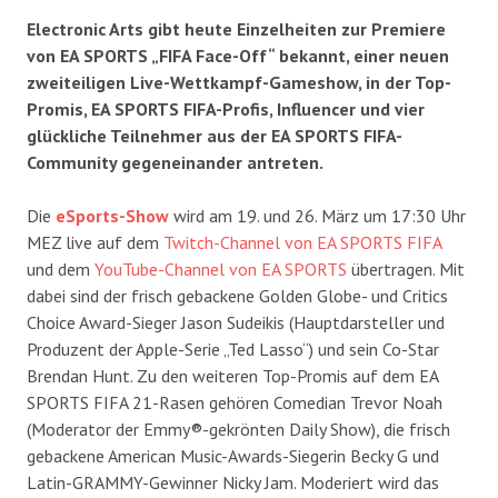
Electronic Arts gibt heute Einzelheiten zur Premiere
von EA SPORTS „FIFA Face-Off“ bekannt, einer neuen
zweiteiligen Live-Wettkampf-Gameshow, in der Top-
Promis, EA SPORTS FIFA-Profis, Influencer und vier
glückliche Teilnehmer aus der EA SPORTS FIFA-
Community gegeneinander antreten.
Die
eSports-Show
wird am 19. und 26. März um 17:30 Uhr
MEZ live auf dem
Twitch-Channel von EA SPORTS FIFA
und dem
YouTube-Channel von EA SPORTS
übertragen. Mit
dabei sind der frisch gebackene Golden Globe- und Critics
Choice Award-Sieger Jason Sudeikis (Hauptdarsteller und
Produzent der Apple-Serie „Ted Lasso“) und sein Co-Star
Brendan Hunt. Zu den weiteren Top-Promis auf dem EA
SPORTS FIFA 21-Rasen gehören Comedian Trevor Noah
(Moderator der Emmy®-gekrönten Daily Show), die frisch
gebackene American Music-Awards-Siegerin Becky G und
Latin-GRAMMY-Gewinner Nicky Jam. Moderiert wird das