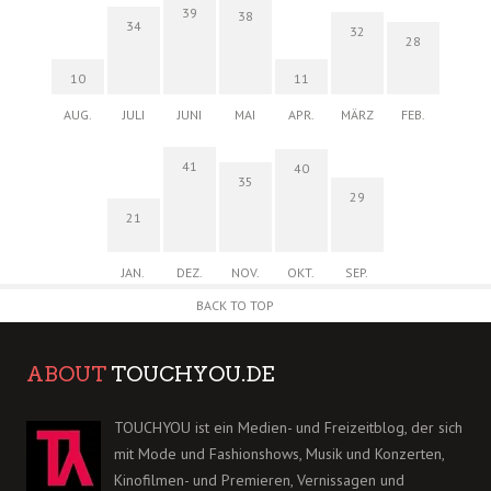
39
38
34
32
28
10
11
AUG.
JULI
JUNI
MAI
APR.
MÄRZ
FEB.
41
40
35
29
21
JAN.
DEZ.
NOV.
OKT.
SEP.
BACK TO TOP
ABOUT
TOUCHYOU.DE
TOUCHYOU ist ein Medien- und Freizeitblog, der sich
mit Mode und Fashionshows, Musik und Konzerten,
Kinofilmen- und Premieren, Vernissagen und