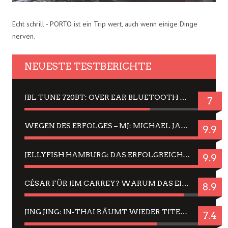
Echt schrill - PORTO ist ein Trip wert, auch wenn einige Dinge
nerven.
NEUESTE TESTBERICHTE
JBL TUNE 720BT: OVER EAR BLUETOOTH KOPFHÖRER UM DIE 50,-€ IM DAUER-TEST
7
WEGEN DES ERFOLGES – MJ: MICHAEL JACKSON MUSICAL IN EINER MATINEE SEHEN
9.9
JELLYFISH HAMBURG: DAS ERFOLGREICHE SOMMER-MENÜ 2025 IN GEFÜHLEN UND BILDERN
9.9
CÉSAR FÜR JIM CARREY? WARUM DAS EINER DER NERVIGSTEN ACTORS IST UND BLEIBT
8.9
JING JING: IN-THAI RÄUMT WIEDER TITEL AB – EIN ZWEI-STUNDEN-ERLEBNISBERICHT
7.4