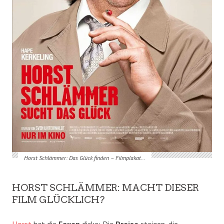
Horst Schlämmer: Das Glück finden – Filmplakat…
HORST SCHLÄMMER: MACHT DIESER
FILM GLÜCKLICH?
Horst
hat die
Faxen
dicke: Die
Preise
steigen, die