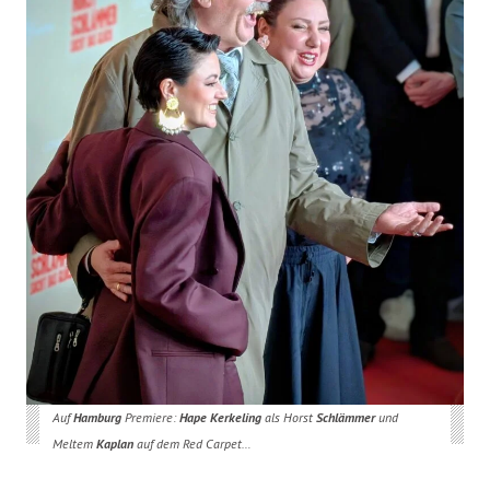
Auf
Hamburg
Premiere:
Hape Kerkeling
als Horst
Schlämmer
und
Meltem
Kaplan
auf dem Red Carpet…