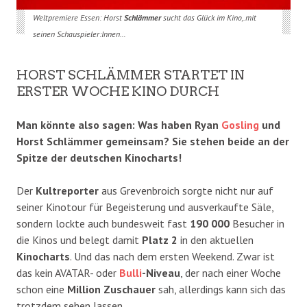
Weltpremiere Essen: Horst
Schlämmer
sucht das Glück im Kino,.mit
seinen Schauspieler:Innen…
HORST SCHLÄMMER STARTET IN
ERSTER WOCHE KINO DURCH
Man könnte also sagen: Was haben Ryan
Gosling
und
Horst Schlämmer gemeinsam? Sie stehen beide an der
Spitze der deutschen Kinocharts!
Der
Kultreporter
aus Grevenbroich sorgte nicht nur auf
seiner Kinotour für Begeisterung und ausverkaufte Säle,
sondern lockte auch bundesweit fast
190 000
Besucher in
die Kinos und belegt damit
Platz 2
in den aktuellen
Kinocharts
. Und das nach dem ersten Weekend. Zwar ist
das kein AVATAR- oder
Bulli
-Niveau
, der nach einer Woche
schon eine
Million
Zuschauer
sah, allerdings kann sich das
trotzdem sehen lassen.