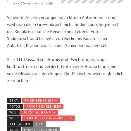
Horst bedient sich am Buffet…
Schwere Zeiten verlangen nach klaren Antworten – und
weil man die in Grevenbroich nicht finden kann, begibt sich
der Redakteur auf die Reise seines Lebens: Von
Süddeutschland bis Sylt, von Berlin bis Büsum – per
Anhalter, Krabbenkutter oder Schienenersatzverkehr.
Er trifft Passanten, Promis und Psychologen, fragt
knallhart nach und verliert, trotz vieler Rückschläge, nie
seine Mission aus den Augen: Die Menschen wieder glücklich
zu machen…!
TEXT:
PRJÖRN EHRENHEIM
FOTOS:
PR/JÖRN EHRENHEIM
WEB:
HORST SCHLÄMMER
WELT:
"HAPE KERKELINGS ABSTIEG"
KATEGORIEN
FILM
TAGS:
HORST SCHLÄMMER