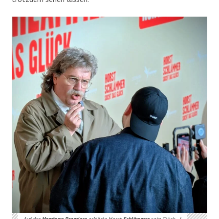
Auf der
Hamburg Premiere
erklärte Horst
Schlämmer
sein Glück…!