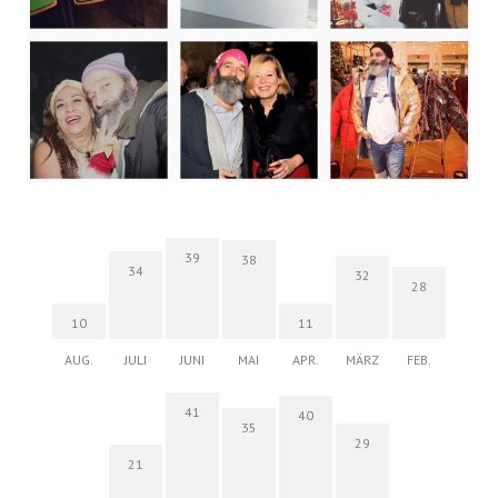
39
38
34
32
28
10
11
AUG.
JULI
JUNI
MAI
APR.
MÄRZ
FEB.
41
40
35
29
21