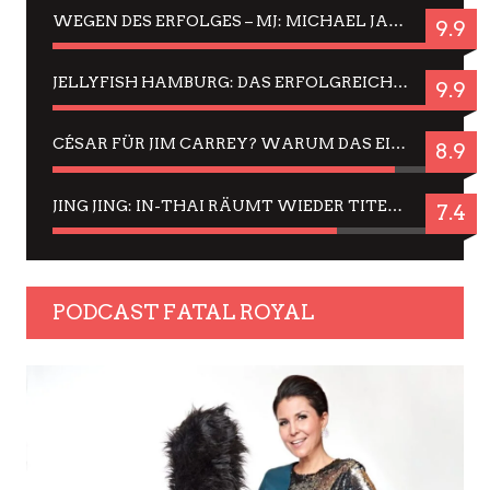
WEGEN DES ERFOLGES – MJ: MICHAEL JACKSON MUSICAL IN EINER MATINEE SEHEN
9.9
JELLYFISH HAMBURG: DAS ERFOLGREICHE SOMMER-MENÜ 2025 IN GEFÜHLEN UND BILDERN
9.9
CÉSAR FÜR JIM CARREY? WARUM DAS EINER DER NERVIGSTEN ACTORS IST UND BLEIBT
8.9
JING JING: IN-THAI RÄUMT WIEDER TITEL AB – EIN ZWEI-STUNDEN-ERLEBNISBERICHT
7.4
PODCAST FATAL ROYAL