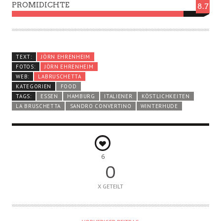
PROMIDICHTE
8.7
TEXT:
JÖRN EHRENHEIM
FOTOS:
JÖRN EHRENHEIM
WEB:
LABRUSCHETTA
KATEGORIEN
FOOD
TAGS:
ESSEN
HAMBURG
ITALIENER
KÖSTLICHKEITEN
LA BRUSCHETTA
SANDRO CONVERTINO
WINTERHUDE
6
0
X GETEILT