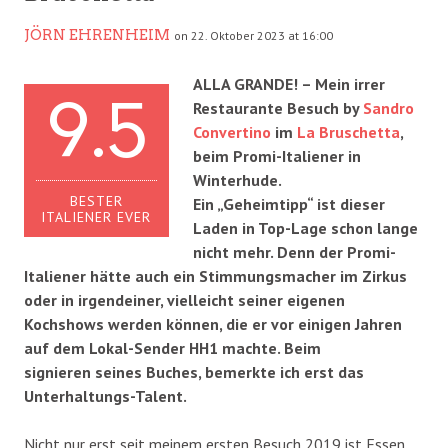
JÖRN EHRENHEIM
on 22. Oktober 2023 at 16:00
ALLA GRANDE! – Mein irrer
9.5
Restaurante Besuch by
Sandro
Convertino
im
La Bruschetta
,
beim Promi-Italiener in
Winterhude.
BESTER
Ein „Geheimtipp“ ist dieser
ITALIENER EVER
Laden in Top-Lage schon lange
nicht mehr. Denn der Promi-
Italiener hätte auch ein Stimmungsmacher im Zirkus
oder in irgendeiner, vielleicht seiner eigenen
Kochshows werden können, die er vor einigen Jahren
auf dem Lokal-Sender HH1 machte. Beim
signieren seines Buches, bemerkte ich erst das
Unterhaltungs-Talent.
Nicht nur erst seit meinem ersten Besuch 2019 ist Essen