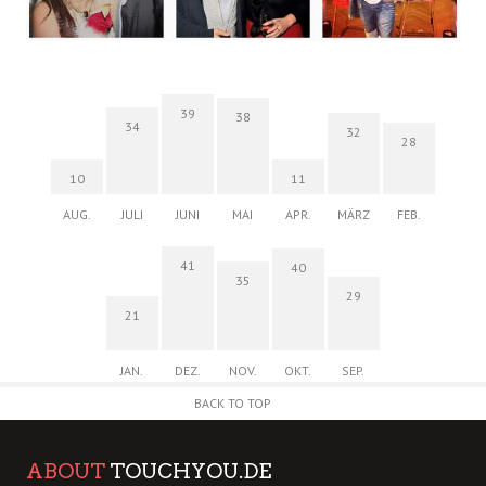
39
38
34
32
28
10
11
AUG.
JULI
JUNI
MAI
APR.
MÄRZ
FEB.
41
40
35
29
21
JAN.
DEZ.
NOV.
OKT.
SEP.
BACK TO TOP
ABOUT
TOUCHYOU.DE