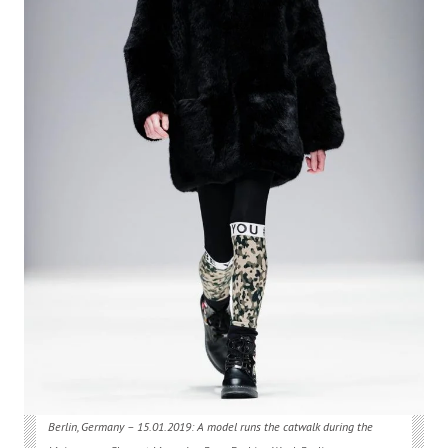
Berlin, Germany – 15.01.2019: A model runs the catwalk during the