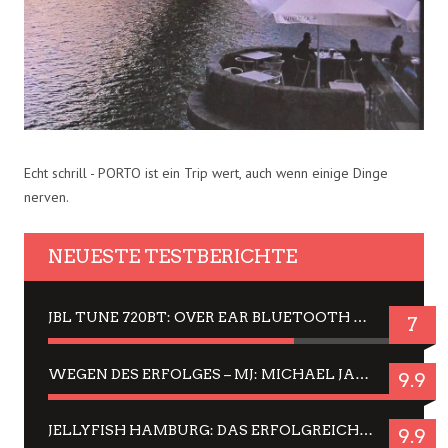
Echt schrill - PORTO ist ein Trip wert, auch wenn einige Dinge
nerven.
NEUESTE TESTBERICHTE
JBL TUNE 720BT: OVER EAR BLUETOOTH KOPFHÖRER UM DIE 50,-€ IM DAUER-TEST
7
WEGEN DES ERFOLGES – MJ: MICHAEL JACKSON MUSICAL IN EINER MATINEE SEHEN
9.9
JELLYFISH HAMBURG: DAS ERFOLGREICHE SOMMER-MENÜ 2025 IN GEFÜHLEN UND BILDERN
9.9