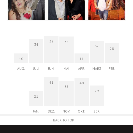
39
38
34
32
28
10
11
AUG.
JULI
JUNI
MAI
APR.
MÄRZ
FEB.
41
40
35
29
21
JAN.
DEZ.
NOV.
OKT.
SEP.
BACK TO TOP