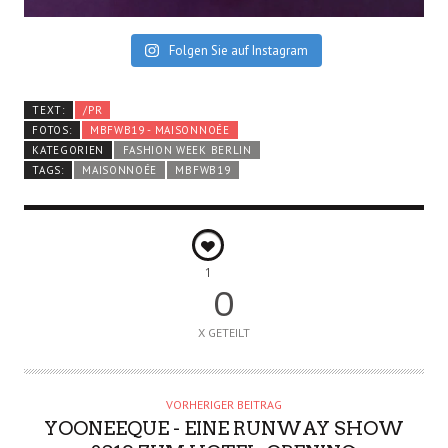
Folgen Sie auf Instagram
TEXT:
/PR
FOTOS:
MBFWB19 - MAISONNOÉE
KATEGORIEN
FASHION WEEK BERLIN
TAGS:
MAISONNOÉE
MBFWB19
1
0
X GETEILT
VORHERIGER BEITRAG
YOONEEQUE - EINE RUNWAY SHOW