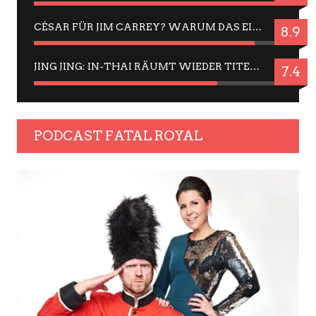
CÉSAR FÜR JIM CARREY? WARUM DAS EINER DER NERVIGSTEN ACTORS IST UND BLEIBT
8.9
JING JING: IN-THAI RÄUMT WIEDER TITEL AB – EIN ZWEI-STUNDEN-ERLEBNISBERICHT
7.4
PODCAST FATAL ROYAL