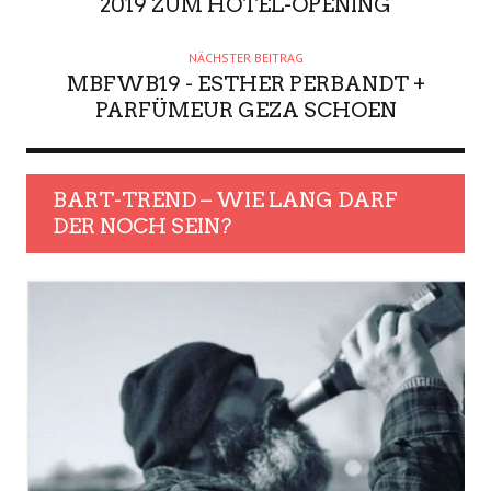
2019 ZUM HOTEL-OPENING
NÄCHSTER BEITRAG
MBFWB19 - ESTHER PERBANDT +
PARFÜMEUR GEZA SCHOEN
BART-TREND – WIE LANG DARF
DER NOCH SEIN?