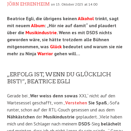
JÖRN EHRENHEIM
on 15. Oktober 2025 at 14:00
Beatrice Egli, die übrigens keinen
Alkohol
trinkt, sagt
mit neuem
Album
: „Hör nie auf damit“ und plaudert
über die
Musikindustrie
. Wenn es mit DSDS nichts
geworden wäre, sie hätte trotzdem alle Bühnen
mitgenommen, was
Glück
bedeutet und warum sie nie
mehr zu Ninja
Warrior
gehen will…
„ERFOLG IST, WENN DU GLÜCKLICH
BIST!“, BEATRICE EGLI
Gerade bei „
Wer weiss denn sowas
XXL“ nicht auf den
Wartesessel geschafft, vom „
Verstehen
Sie Spaß
„-Sofa
runter, schon auf der RTL-Couch gesessen und aus dem
Nähkästchen
der
Musikindustrie
geplaudert. „Viele haben
mich und den Schlager nach meinem
DSDS
-Sieg
belächelt
und meinten, dass ich eh nicht lange da sein würde…“ Genau