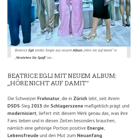
Beatrice
Egli
stellte Single aus neuem
Album
„Höre nie auf damit“ in
„
Verstehen Sie Spaß
“ vor…
BEATRICE EGLI MIT NEUEM ALBUM:
„HÖRE NICHT AUF DAMIT“
Die Schweizer
Frohnatur
, die in
Zürich
lebt, seit ihrem
DSDS
-Sieg
2013
die
Schlagerszene
maßgeblich prägt und
modernisiert
, liefert mit diesem Werk genau das, was ihre
Fans lieben und in diesen Zeiten besonders brauchen,
nämlich eine gehörige Portion positive
Energie
,
Lebensfreude
und den Mut zum
Neuanfang
.