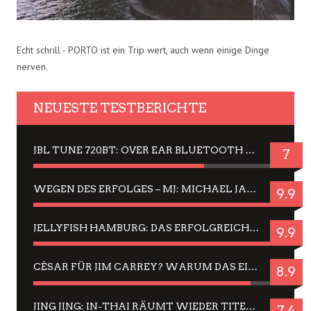
Echt schrill - PORTO ist ein Trip wert, auch wenn einige Dinge
nerven.
NEUESTE TESTBERICHTE
JBL TUNE 720BT: OVER EAR BLUETOOTH KOPFHÖRER UM DIE 50,-€ IM DAUER-TEST
7
WEGEN DES ERFOLGES – MJ: MICHAEL JACKSON MUSICAL IN EINER MATINEE SEHEN
9.9
JELLYFISH HAMBURG: DAS ERFOLGREICHE SOMMER-MENÜ 2025 IN GEFÜHLEN UND BILDERN
9.9
CÉSAR FÜR JIM CARREY? WARUM DAS EINER DER NERVIGSTEN ACTORS IST UND BLEIBT
8.9
JING JING: IN-THAI RÄUMT WIEDER TITEL AB – EIN ZWEI-STUNDEN-ERLEBNISBERICHT
7.4