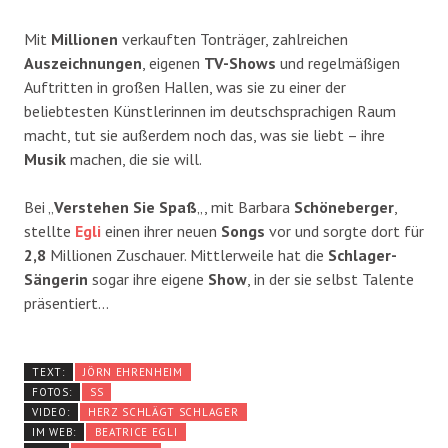
Mit
Millionen
verkauften Tonträger, zahlreichen
Auszeichnungen
, eigenen
TV-Shows
und regelmäßigen
Auftritten in großen Hallen, was sie zu einer der
beliebtesten Künstlerinnen im deutschsprachigen Raum
macht, tut sie außerdem noch das, was sie liebt – ihre
Musik
machen, die sie will.
Bei „
Verstehen Sie Spaß
„, mit Barbara
Schöneberger
,
stellte
Egli
einen ihrer neuen
Songs
vor und sorgte dort für
2,8
Millionen Zuschauer. Mittlerweile hat die
Schlager-
Sängerin
sogar ihre eigene
Show
, in der sie selbst Talente
präsentiert…
TEXT:
JÖRN EHRENHEIM
FOTOS:
SS
VIDEO:
HERZ SCHLÄGT SCHLAGER
IM WEB:
BEATRICE EGLI