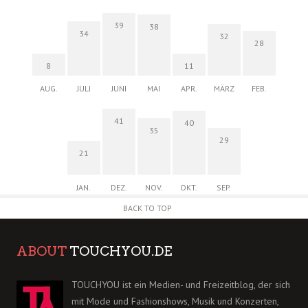
39
38
34
32
28
8
11
AUG.
JULI
JUNI
MAI
APR.
MÄRZ
FEB.
41
40
35
29
21
JAN.
DEZ.
NOV.
OKT.
SEP.
BACK TO TOP
ABOUT
TOUCHYOU.DE
TOUCHYOU ist ein Medien- und Freizeitblog, der sich
mit Mode und Fashionshows, Musik und Konzerten,