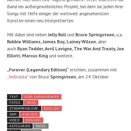
Band ein außergewöhnliches Projekt, bei dem sie jeden ihrer
Songs mit Hilfe einiger der weltweit angesehensten
Künstler:innen neu interpretierten.
Mit dabei sind neben
Jelly Roll
und
Bruce Springsteen,
u.a.
Robbie Williams, James Bay, Lainey Wilson
, aber
auch
Ryan Tedder, Avril Lavigne, The War And Treaty, Joe
Elliott, Marcus King
und weitere.
„Forever (Legendary Edition)“
erschien, zusammen mit
„
Nebraska
“ von Bruce
Springsteen
, am 24. Oktober.
TEXT:
JÖRN EHRENHEIM/PR
FOTOS:
PR/SS
STIMMPROBLEME:
BON JOVI
SWP:
BON JOVI
VIDEO:
BON JOVI
KATEGORIEN
MUSIC