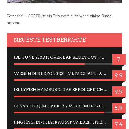
Echt schrill - PORTO ist ein Trip wert, auch wenn einige Dinge
nerven.
NEUESTE TESTBERICHTE
JBL TUNE 720BT: OVER EAR BLUETOOTH KOPFHÖRER UM DIE 50,-€ IM DAUER-TEST
7
WEGEN DES ERFOLGES – MJ: MICHAEL JACKSON MUSICAL IN EINER MATINEE SEHEN
9.9
JELLYFISH HAMBURG: DAS ERFOLGREICHE SOMMER-MENÜ 2025 IN GEFÜHLEN UND BILDERN
9.9
CÉSAR FÜR JIM CARREY? WARUM DAS EINER DER NERVIGSTEN ACTORS IST UND BLEIBT
8.9
JING JING: IN-THAI RÄUMT WIEDER TITEL AB – EIN ZWEI-STUNDEN-ERLEBNISBERICHT
7.4