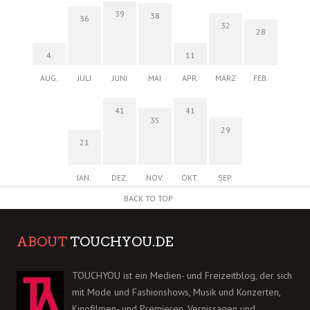
39
38
36
32
28
4
11
AUG.
JULI
JUNI
MAI
APR.
MÄRZ
FEB.
41
41
35
29
21
JAN.
DEZ.
NOV.
OKT.
SEP.
BACK TO TOP
ABOUT
TOUCHYOU.DE
TOUCHYOU ist ein Medien- und Freizeitblog, der sich
mit Mode und Fashionshows, Musik und Konzerten,
Kinofilmen- und Premieren, Vernissagen und