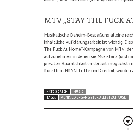
MTV „STAY THE FUCK 
Musikalische Daheim-Bespaßung alleine reic
inhaltliche Aufklärungsarbeit ist wichtig. Die
The Fuck At Home“-Kampagne von MTV: der Mu
aufzunehmen, in denen sie Musikfans (und nat
privaten Räumlichkeiten derzeit möglichst nic
Künstlern NKSN, Lotte und Credibil, wurden
KATEGORIEN
MUSIC
TAGS:
#UNDJEDERGANGSTERBLEIBTZUHAUSE
0