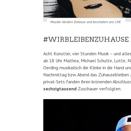
Musiker bleiben Zuhause und beschallen uns LIVE.
#WIRBLEIBENZUHAUSE 
Acht Künstler, vier Stunden Musik – und alles
ab 18 Uhr Mathea, Michael Schulte, Lotte, Ni
Oerding musikalisch die Klinke in die Hand 
Nachmittag bzw. Abend das Zuhausebleiben zi
privat-Sets fanden ihren krönenden Abschlus
sechzigtausend
Zuschauer verfolgten.