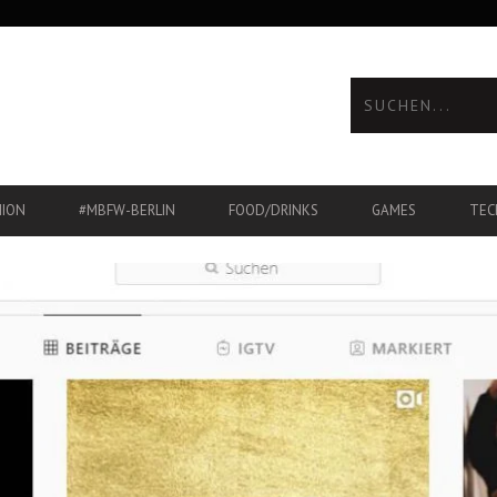
HION
#MBFW-BERLIN
FOOD/DRINKS
GAMES
TEC