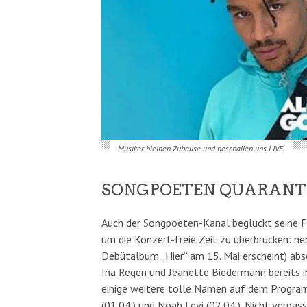
Musiker bleiben Zuhause und beschallen uns LIVE.
SONGPOETEN QUARANT
Auch der Songpoeten-Kanal beglückt seine F
um die Konzert-freie Zeit zu überbrücken: n
Debütalbum „Hier“ am 15. Mai erscheint) absolv
Ina Regen und Jeanette Biedermann bereits 
einige weitere tolle Namen auf dem Programm:
(01.04.) und Noah Levi (02.04.). Nicht verpas