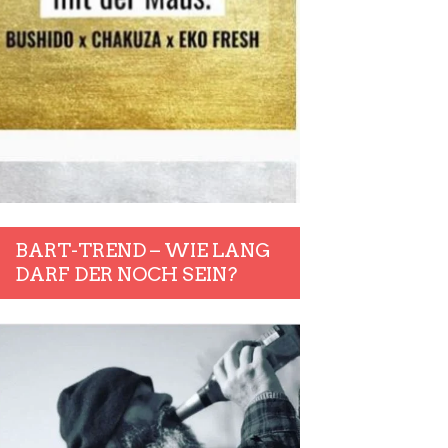
BART-TREND – WIE LANG
DARF DER NOCH SEIN?