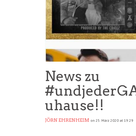
News zu
#undjederG
uhause!!
JÖRN EHRENHEIM
on 25. März 2020 at 19:29