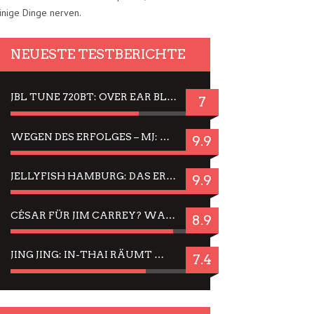
inige Dinge nerven.
NEUESTE TESTBERICHTE
JBL TUNE 720BT: OVER EAR BLUETOOTH KOPFHÖRER UM DIE 50,-€ IM DAUER-TEST
7
WEGEN DES ERFOLGES – MJ: MICHAEL JACKSON MUSICAL IN EINER MATINEE SEHEN
9.9
JELLYFISH HAMBURG: DAS ERFOLGREICHE SOMMER-MENÜ 2025 IN GEFÜHLEN UND BILDERN
9.9
CÉSAR FÜR JIM CARREY? WARUM DAS EINER DER NERVIGSTEN ACTORS IST UND BLEIBT
8.9
JING JING: IN-THAI RÄUMT WIEDER TITEL AB – EIN ZWEI-STUNDEN-ERLEBNISBERICHT
7.4