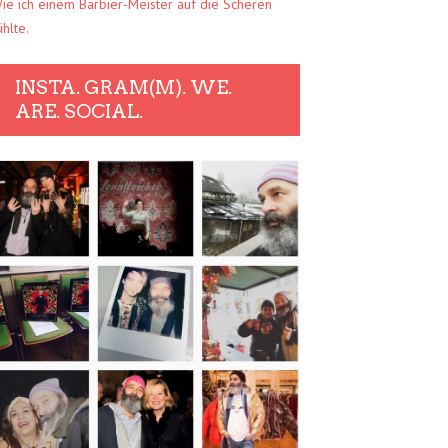
ie ich einem Barbier-Meister auf die Scheren
ühlte.
INSTA. GRAM(M). WE.
ARE. SOCIAL.