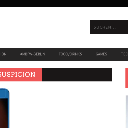
HION
#MBFW-BERLIN
FOOD/DRINKS
GAMES
TEC
SUSPICION