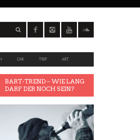
H
CAR
TRIP
ART
BART-TREND – WIE LANG
DARF DER NOCH SEIN?