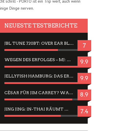
cht schrill - PORTO ist ein Trip wert, auch wenn
inige Dinge nerven.
NEUESTE TESTBERICHTE
JBL TUNE 720BT: OVER EAR BLUETOOTH KOPFHÖRER UM DIE 50,-€ IM DAUER-TEST
7
WEGEN DES ERFOLGES – MJ: MICHAEL JACKSON MUSICAL IN EINER MATINEE SEHEN
9.9
JELLYFISH HAMBURG: DAS ERFOLGREICHE SOMMER-MENÜ 2025 IN GEFÜHLEN UND BILDERN
9.9
CÉSAR FÜR JIM CARREY? WARUM DAS EINER DER NERVIGSTEN ACTORS IST UND BLEIBT
8.9
JING JING: IN-THAI RÄUMT WIEDER TITEL AB – EIN ZWEI-STUNDEN-ERLEBNISBERICHT
7.4