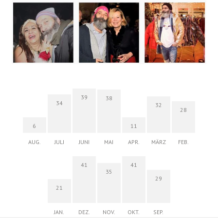
39
38
34
32
28
6
11
AUG.
JULI
JUNI
MAI
APR.
MÄRZ
FEB.
41
41
35
29
21
JAN.
DEZ.
NOV.
OKT.
SEP.