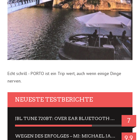
Echt schrill - PORTO ist ein Trip wert, auch wenn einige Dinge
nerven.
NEUESTE TESTBERICHTE
JBL TUNE 720BT: OVER EAR BLUETOOTH KOPFHÖRER UM DIE 50,-€ IM DAUER-TEST
7
WEGEN DES ERFOLGES – MJ: MICHAEL JACKSON MUSICAL IN EINER MATINEE SEHEN
9.9