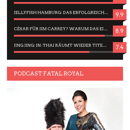
JELLYFISH HAMBURG: DAS ERFOLGREICHE SOMMER-MENÜ 2025 IN GEFÜHLEN UND BILDERN
9.9
CÉSAR FÜR JIM CARREY? WARUM DAS EINER DER NERVIGSTEN ACTORS IST UND BLEIBT
8.9
JING JING: IN-THAI RÄUMT WIEDER TITEL AB – EIN ZWEI-STUNDEN-ERLEBNISBERICHT
7.4
PODCAST FATAL ROYAL