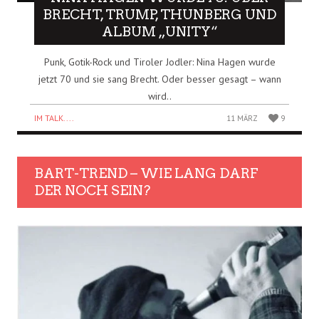
BRECHT, TRUMP, THUNBERG UND
ALBUM „UNITY“
Punk, Gotik-Rock und Tiroler Jodler: Nina Hagen wurde
jetzt 70 und sie sang Brecht. Oder besser gesagt – wann
wird..
IM TALK....
11 MÄRZ
9
BART-TREND – WIE LANG DARF
DER NOCH SEIN?