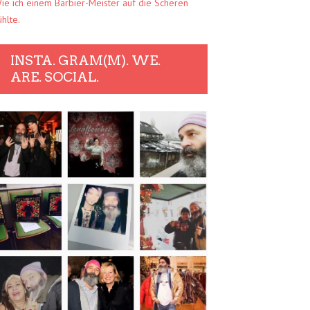
ie ich einem Barbier-Meister auf die Scheren
ühlte.
INSTA. GRAM(M). WE.
ARE. SOCIAL.