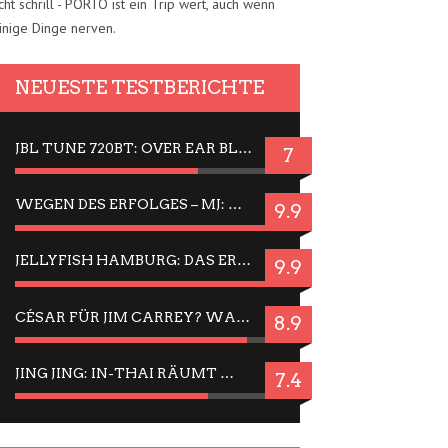
cht schrill - PORTO ist ein Trip wert, auch wenn
inige Dinge nerven.
NEUESTE TESTBERICHTE
JBL TUNE 720BT: OVER EAR BLUETOOTH KOPFHÖRER UM DIE 50,-€ IM DAUER-TEST
7
WEGEN DES ERFOLGES – MJ: MICHAEL JACKSON MUSICAL IN EINER MATINEE SEHEN
9.9
JELLYFISH HAMBURG: DAS ERFOLGREICHE SOMMER-MENÜ 2025 IN GEFÜHLEN UND BILDERN
9.9
CÉSAR FÜR JIM CARREY? WARUM DAS EINER DER NERVIGSTEN ACTORS IST UND BLEIBT
8.9
JING JING: IN-THAI RÄUMT WIEDER TITEL AB – EIN ZWEI-STUNDEN-ERLEBNISBERICHT
7.4