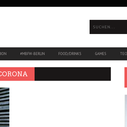
HION
#MBFW-BERLIN
FOOD/DRINKS
GAMES
TEC
 CORONA