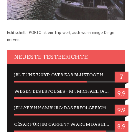
Echt schrill - PORTO ist ein Trip wert, auch wenn einige Dinge
nerven.
NEUESTE TESTBERICHTE
JBL TUNE 720BT: OVER EAR BLUETOOTH KOPFHÖRER UM DIE 50,-€ IM DAUER-TEST
7
WEGEN DES ERFOLGES – MJ: MICHAEL JACKSON MUSICAL IN EINER MATINEE SEHEN
9.9
JELLYFISH HAMBURG: DAS ERFOLGREICHE SOMMER-MENÜ 2025 IN GEFÜHLEN UND BILDERN
9.9
CÉSAR FÜR JIM CARREY? WARUM DAS EINER DER NERVIGSTEN ACTORS IST UND BLEIBT
8.9