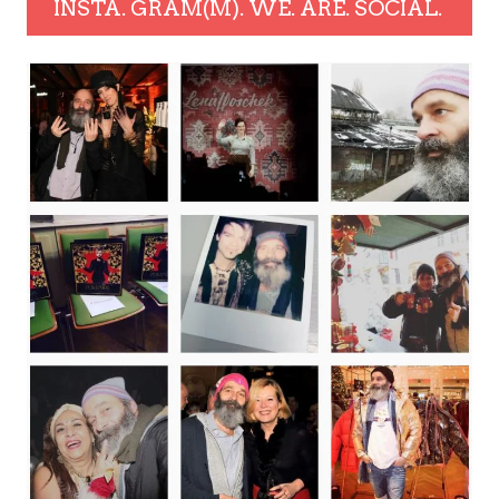
INSTA. GRAM(M). WE. ARE. SOCIAL.