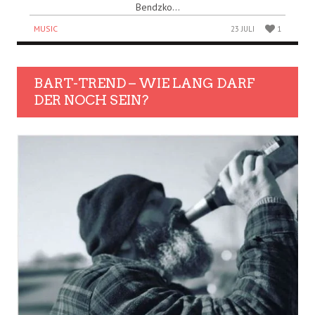
Bendzko...
MUSIC
23 JULI
1
BART-TREND – WIE LANG DARF
DER NOCH SEIN?