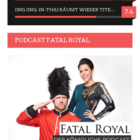
JING JING: IN-THAI RÄUMT WIEDER TITEL AB – EIN ZWEI-STUNDEN-ERLEBNISBERICHT
7.4
PODCAST FATAL ROYAL