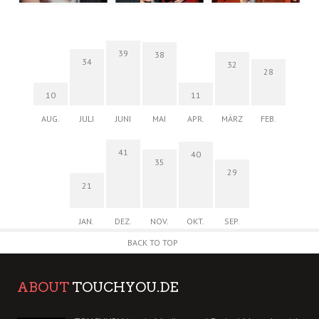
39
38
34
32
28
10
11
AUG.
JULI
JUNI
MAI
APR.
MÄRZ
FEB.
41
40
35
29
21
JAN.
DEZ.
NOV.
OKT.
SEP.
BACK TO TOP
ABOUT
TOUCHYOU.DE