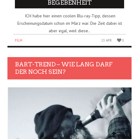
BEGEBENHEIT
ICH habe hier einen coolen Blu-ray-Tipp, dessen
Erscheinungsdatum schon im März war. Die Zeit dabei ist
aber egal, weil diese..
FILM
13 APR.
0
BART-TREND – WIE LANG DARF
DER NOCH SEIN?