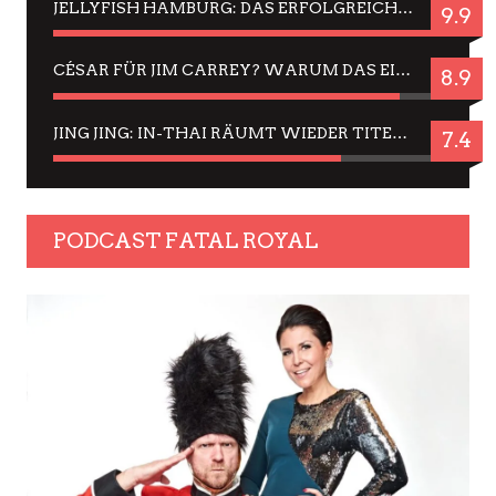
JELLYFISH HAMBURG: DAS ERFOLGREICHE SOMMER-MENÜ 2025 IN GEFÜHLEN UND BILDERN
9.9
CÉSAR FÜR JIM CARREY? WARUM DAS EINER DER NERVIGSTEN ACTORS IST UND BLEIBT
8.9
JING JING: IN-THAI RÄUMT WIEDER TITEL AB – EIN ZWEI-STUNDEN-ERLEBNISBERICHT
7.4
PODCAST FATAL ROYAL