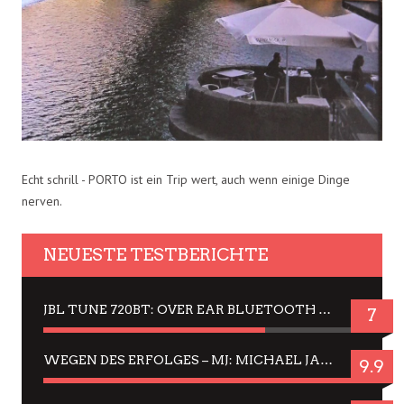
Echt schrill - PORTO ist ein Trip wert, auch wenn einige Dinge
nerven.
NEUESTE TESTBERICHTE
JBL TUNE 720BT: OVER EAR BLUETOOTH KOPFHÖRER UM DIE 50,-€ IM DAUER-TEST
7
WEGEN DES ERFOLGES – MJ: MICHAEL JACKSON MUSICAL IN EINER MATINEE SEHEN
9.9