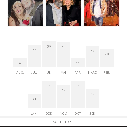
39
38
34
32
28
6
11
AUG.
JULI
JUNI
MAI
APR.
MÄRZ
FEB.
41
41
35
29
21
JAN.
DEZ.
NOV.
OKT.
SEP.
BACK TO TOP