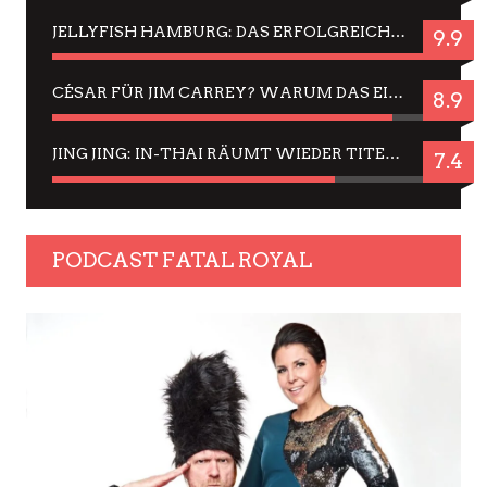
JELLYFISH HAMBURG: DAS ERFOLGREICHE SOMMER-MENÜ 2025 IN GEFÜHLEN UND BILDERN
9.9
CÉSAR FÜR JIM CARREY? WARUM DAS EINER DER NERVIGSTEN ACTORS IST UND BLEIBT
8.9
JING JING: IN-THAI RÄUMT WIEDER TITEL AB – EIN ZWEI-STUNDEN-ERLEBNISBERICHT
7.4
PODCAST FATAL ROYAL