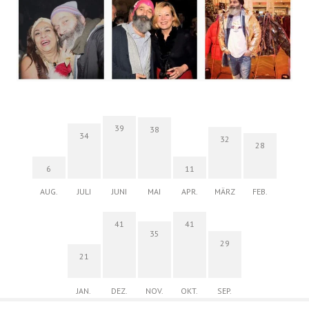
39
38
34
32
28
6
11
AUG.
JULI
JUNI
MAI
APR.
MÄRZ
FEB.
41
41
35
29
21
JAN.
DEZ.
NOV.
OKT.
SEP.