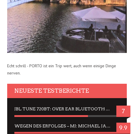
Echt schrill - PORTO ist ein Trip wert, auch wenn einige Dinge
nerven.
NEUESTE TESTBERICHTE
JBL TUNE 720BT: OVER EAR BLUETOOTH KOPFHÖRER UM DIE 50,-€ IM DAUER-TEST
7
WEGEN DES ERFOLGES – MJ: MICHAEL JACKSON MUSICAL IN EINER MATINEE SEHEN
9.9