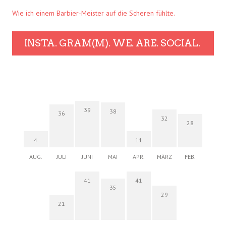
Wie ich einem Barbier-Meister auf die Scheren fühlte.
INSTA. GRAM(M). WE. ARE. SOCIAL.
39
38
36
32
28
4
11
AUG.
JULI
JUNI
MAI
APR.
MÄRZ
FEB.
41
41
35
29
21