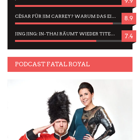
9.9
CÉSAR FÜR JIM CARREY? WARUM DAS EINER DER NERVIGSTEN ACTORS IST UND BLEIBT
8.9
JING JING: IN-THAI RÄUMT WIEDER TITEL AB – EIN ZWEI-STUNDEN-ERLEBNISBERICHT
7.4
PODCAST FATAL ROYAL