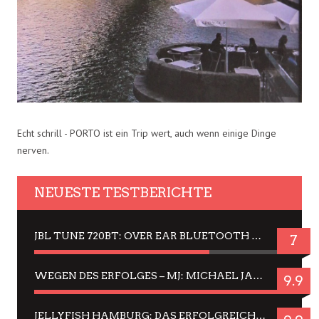
Echt schrill - PORTO ist ein Trip wert, auch wenn einige Dinge
nerven.
NEUESTE TESTBERICHTE
JBL TUNE 720BT: OVER EAR BLUETOOTH KOPFHÖRER UM DIE 50,-€ IM DAUER-TEST
7
WEGEN DES ERFOLGES – MJ: MICHAEL JACKSON MUSICAL IN EINER MATINEE SEHEN
9.9
JELLYFISH HAMBURG: DAS ERFOLGREICHE SOMMER-MENÜ 2025 IN GEFÜHLEN UND BILDERN