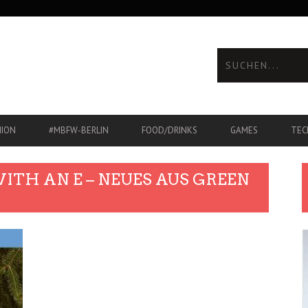
HION
#MBFW-BERLIN
FOOD/DRINKS
GAMES
TEC
TH AN E – NEUES AUS GREEN