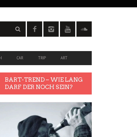
H
CAR
TRIP
ART
BART-TREND – WIE LANG
DARF DER NOCH SEIN?