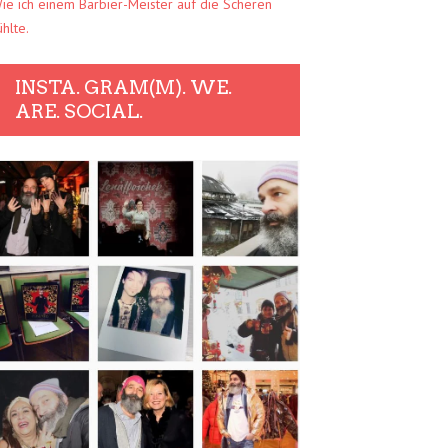
ie ich einem Barbier-Meister auf die Scheren
ühlte.
INSTA. GRAM(M). WE.
ARE. SOCIAL.