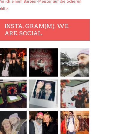
ie ich einem Barbier-Meister auf die Scheren
ühlte.
INSTA. GRAM(M). WE.
ARE. SOCIAL.