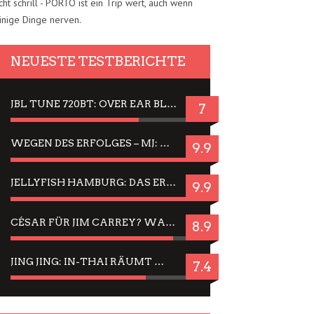
cht schrill - PORTO ist ein Trip wert, auch wenn
inige Dinge nerven.
NEUESTE TESTBERICHTE
JBL TUNE 720BT: OVER EAR BLUETOOTH KOPFHÖRER UM DIE 50,-€ IM DAUER-TEST
7
WEGEN DES ERFOLGES – MJ: MICHAEL JACKSON MUSICAL IN EINER MATINEE SEHEN
9.9
JELLYFISH HAMBURG: DAS ERFOLGREICHE SOMMER-MENÜ 2025 IN GEFÜHLEN UND BILDERN
9.9
CÉSAR FÜR JIM CARREY? WARUM DAS EINER DER NERVIGSTEN ACTORS IST UND BLEIBT
8.9
JING JING: IN-THAI RÄUMT WIEDER TITEL AB – EIN ZWEI-STUNDEN-ERLEBNISBERICHT
7.4