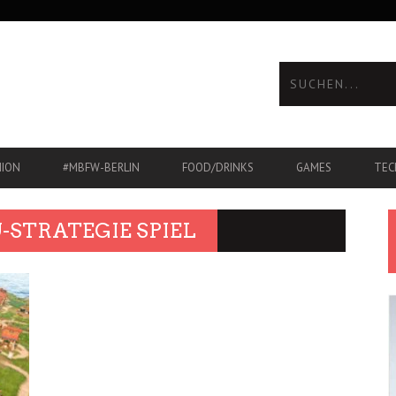
HION
#MBFW-BERLIN
FOOD/DRINKS
GAMES
TEC
-STRATEGIE SPIEL