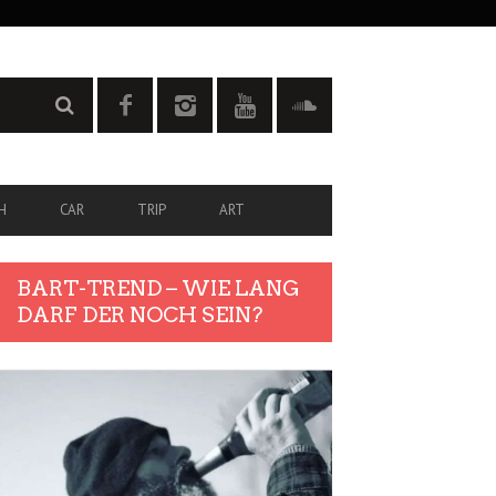
H
CAR
TRIP
ART
BART-TREND – WIE LANG
DARF DER NOCH SEIN?