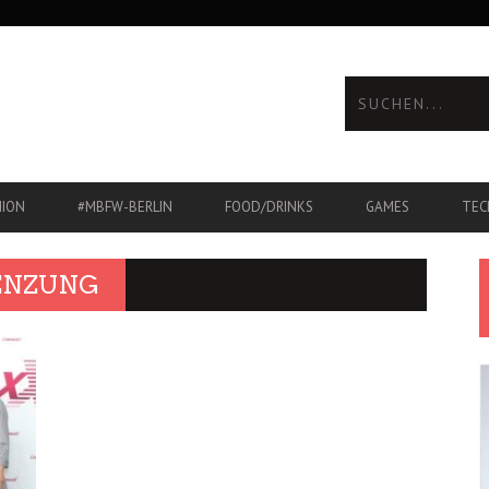
HION
#MBFW-BERLIN
FOOD/DRINKS
GAMES
TEC
ENZUNG