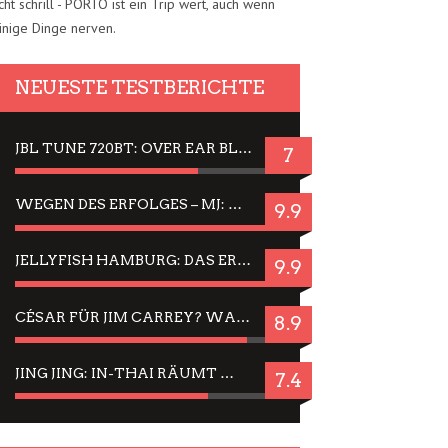
cht schrill - PORTO ist ein Trip wert, auch wenn
inige Dinge nerven.
NEUESTE TESTBERICHTE
JBL TUNE 720BT: OVER EAR BLUETOOTH KOPFHÖRER UM DIE 50,-€ IM DAUER-TEST
7
WEGEN DES ERFOLGES – MJ: MICHAEL JACKSON MUSICAL IN EINER MATINEE SEHEN
9.9
JELLYFISH HAMBURG: DAS ERFOLGREICHE SOMMER-MENÜ 2025 IN GEFÜHLEN UND BILDERN
9.9
CÉSAR FÜR JIM CARREY? WARUM DAS EINER DER NERVIGSTEN ACTORS IST UND BLEIBT
8.9
JING JING: IN-THAI RÄUMT WIEDER TITEL AB – EIN ZWEI-STUNDEN-ERLEBNISBERICHT
7.4