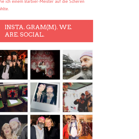
ie ich einem Barbier-Meister auf die Scheren
ühlte.
INSTA. GRAM(M). WE.
ARE. SOCIAL.