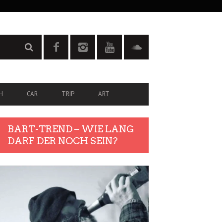
H
CAR
TRIP
ART
BART-TREND – WIE LANG
DARF DER NOCH SEIN?