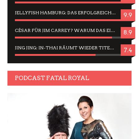
JELLYFISH HAMBURG: DAS ERFOLGREICHE SOMMER-MENÜ 2025 IN GEFÜHLEN UND BILDERN
9.9
CÉSAR FÜR JIM CARREY? WARUM DAS EINER DER NERVIGSTEN ACTORS IST UND BLEIBT
8.9
JING JING: IN-THAI RÄUMT WIEDER TITEL AB – EIN ZWEI-STUNDEN-ERLEBNISBERICHT
7.4
PODCAST FATAL ROYAL