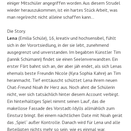
einiger Mitschüler angegriffen worden. Aus diesem Strudel
wieder herauszukommen, ist ein hartes Stück Arbeit, was
man regelrecht nicht alleine schaffen kann…
Die Story.
Lena
(Emilia Schüle), 16, kreativ und hochsensibel, fühlt
sich in der Vorortsiedlung, in der sie lebt, zunehmend
ausgegrenzt und unverstanden. Im begabten Künstler Tim
(Jannik Schümann) findet sie einen Seelenverwandten. Ein
erster Flirt bahnt sich an, der aber jäh endet, als sich Lenas
ehemals beste Freundin Nicole (Kyra Sophia Kahre) an Tim
heranmacht. Tief enttäuscht schüttet Lena ihrem neuen
Chat‐Freund Noah ihr Herz aus. Noch ahnt die Schülerin
nicht, wer sich tatsächlich hinter diesem Account verbirgt.
Ein hinterhältiges Spiel nimmt seinen Lauf, das die
makellose Fassade des Vorstadt‐Idylls allmählich zum
Einsturz bringt. Bei einem nächtlichen Date mit Noah gerät
das „Spiel“ außer Kontrolle. Danach wird für Lena und alle
Beteiligten nichts mehr so sein, wie es einmal war.