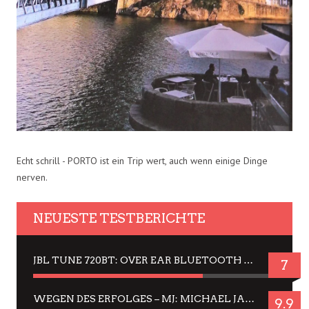
Echt schrill - PORTO ist ein Trip wert, auch wenn einige Dinge
nerven.
NEUESTE TESTBERICHTE
JBL TUNE 720BT: OVER EAR BLUETOOTH KOPFHÖRER UM DIE 50,-€ IM DAUER-TEST
7
WEGEN DES ERFOLGES – MJ: MICHAEL JACKSON MUSICAL IN EINER MATINEE SEHEN
9.9