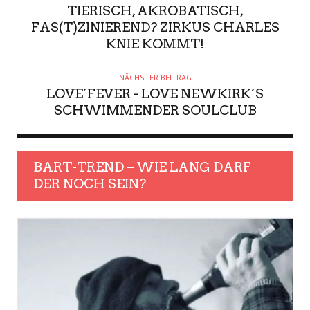
TIERISCH, AKROBATISCH,
FAS(T)ZINIEREND? ZIRKUS CHARLES
KNIE KOMMT!
NÄCHSTER BEITRAG
LOVE´FEVER - LOVE NEWKIRK´S
SCHWIMMENDER SOULCLUB
BART-TREND – WIE LANG DARF
DER NOCH SEIN?