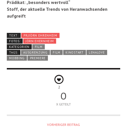
Prädikat: „besonders wertvoll“
Stoff, der aktuelle Trends von Heranwachsenden
aufgreift
TEXT:
PR/JÖRN EHRENHEIM
FOTOS:
JÖRN EHERNHEIM
KATEGORIEN
FILM
TAGS:
AUSGRENZUNG
FILM
KINOSTART
LENALOVE
MOBBING
PREMIERE
2
0
X GETEILT
VORHERIGER BEITRAG