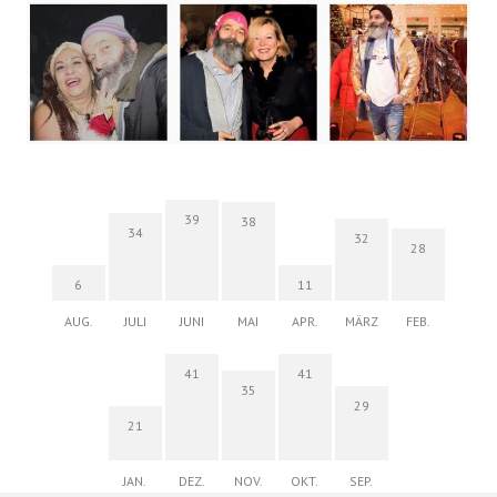
39
38
34
32
28
6
11
AUG.
JULI
JUNI
MAI
APR.
MÄRZ
FEB.
41
41
35
29
21
JAN.
DEZ.
NOV.
OKT.
SEP.