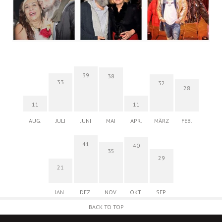
39
38
33
32
28
11
11
AUG.
JULI
JUNI
MAI
APR.
MÄRZ
FEB.
41
40
35
29
21
JAN.
DEZ.
NOV.
OKT.
SEP.
BACK TO TOP