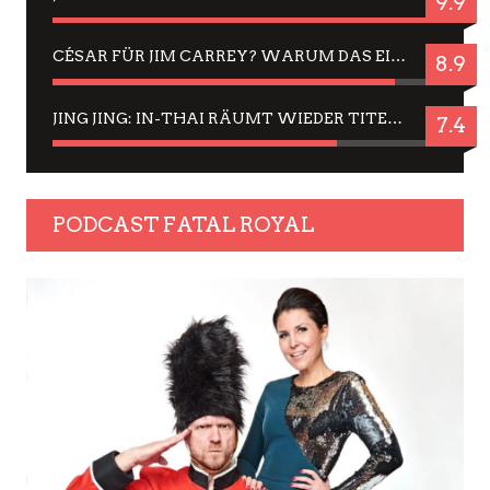
9.9
CÉSAR FÜR JIM CARREY? WARUM DAS EINER DER NERVIGSTEN ACTORS IST UND BLEIBT
8.9
JING JING: IN-THAI RÄUMT WIEDER TITEL AB – EIN ZWEI-STUNDEN-ERLEBNISBERICHT
7.4
PODCAST FATAL ROYAL