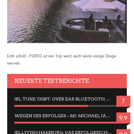
Echt schrill - PORTO ist ein Trip wert, auch wenn einige Dinge
nerven.
NEUESTE TESTBERICHTE
JBL TUNE 720BT: OVER EAR BLUETOOTH KOPFHÖRER UM DIE 50,-€ IM DAUER-TEST
7
WEGEN DES ERFOLGES – MJ: MICHAEL JACKSON MUSICAL IN EINER MATINEE SEHEN
9.9
JELLYFISH HAMBURG: DAS ERFOLGREICHE SOMMER-MENÜ 2025 IN GEFÜHLEN UND BILDERN