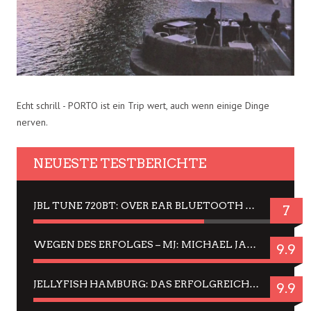
Echt schrill - PORTO ist ein Trip wert, auch wenn einige Dinge
nerven.
NEUESTE TESTBERICHTE
JBL TUNE 720BT: OVER EAR BLUETOOTH KOPFHÖRER UM DIE 50,-€ IM DAUER-TEST
7
WEGEN DES ERFOLGES – MJ: MICHAEL JACKSON MUSICAL IN EINER MATINEE SEHEN
9.9
JELLYFISH HAMBURG: DAS ERFOLGREICHE SOMMER-MENÜ 2025 IN GEFÜHLEN UND BILDERN
9.9