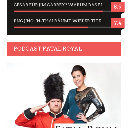
CÉSAR FÜR JIM CARREY? WARUM DAS EINER DER NERVIGSTEN ACTORS IST UND BLEIBT
8.9
JING JING: IN-THAI RÄUMT WIEDER TITEL AB – EIN ZWEI-STUNDEN-ERLEBNISBERICHT
7.4
PODCAST FATAL ROYAL