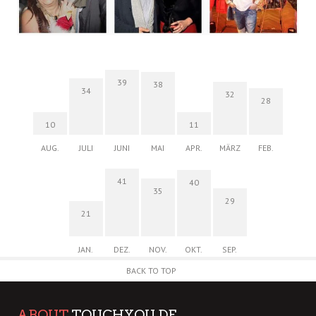
39
38
34
32
28
10
11
AUG.
JULI
JUNI
MAI
APR.
MÄRZ
FEB.
41
40
35
29
21
JAN.
DEZ.
NOV.
OKT.
SEP.
BACK TO TOP
ABOUT
TOUCHYOU.DE