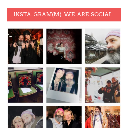
INSTA. GRAM(M). WE. ARE. SOCIAL.