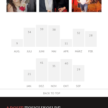
39
38
34
32
28
9
11
AUG.
JULI
JUNI
MAI
APR.
MÄRZ
FEB.
41
40
35
29
21
JAN.
DEZ.
NOV.
OKT.
SEP.
BACK TO TOP