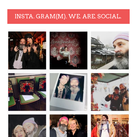
INSTA. GRAM(M). WE. ARE. SOCIAL.