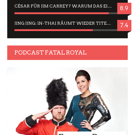
CÉSAR FÜR JIM CARREY? WARUM DAS EINER DER NERVIGSTEN ACTORS IST UND BLEIBT
8.9
JING JING: IN-THAI RÄUMT WIEDER TITEL AB – EIN ZWEI-STUNDEN-ERLEBNISBERICHT
7.4
PODCAST FATAL ROYAL