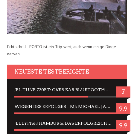
Echt schrill - PORTO ist ein Trip wert, auch wenn einige Dinge
nerven.
NEUESTE TESTBERICHTE
JBL TUNE 720BT: OVER EAR BLUETOOTH KOPFHÖRER UM DIE 50,-€ IM DAUER-TEST
7
WEGEN DES ERFOLGES – MJ: MICHAEL JACKSON MUSICAL IN EINER MATINEE SEHEN
9.9
JELLYFISH HAMBURG: DAS ERFOLGREICHE SOMMER-MENÜ 2025 IN GEFÜHLEN UND BILDERN
9.9