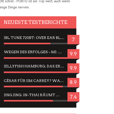
cht schrill - PORTO ist ein Trip wert, auch wenn
inige Dinge nerven.
NEUESTE TESTBERICHTE
JBL TUNE 720BT: OVER EAR BLUETOOTH KOPFHÖRER UM DIE 50,-€ IM DAUER-TEST
7
WEGEN DES ERFOLGES – MJ: MICHAEL JACKSON MUSICAL IN EINER MATINEE SEHEN
9.9
JELLYFISH HAMBURG: DAS ERFOLGREICHE SOMMER-MENÜ 2025 IN GEFÜHLEN UND BILDERN
9.9
CÉSAR FÜR JIM CARREY? WARUM DAS EINER DER NERVIGSTEN ACTORS IST UND BLEIBT
8.9
JING JING: IN-THAI RÄUMT WIEDER TITEL AB – EIN ZWEI-STUNDEN-ERLEBNISBERICHT
7.4