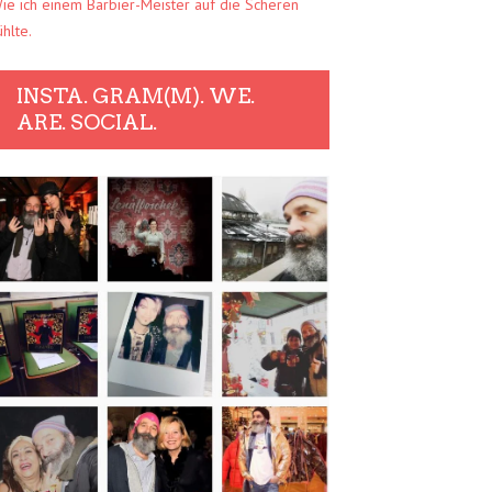
ie ich einem Barbier-Meister auf die Scheren
ühlte.
INSTA. GRAM(M). WE.
ARE. SOCIAL.