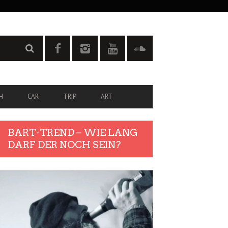
H
CAR
TRIP
ART
BART-TREND – WIE LANG
DARF DER NOCH SEIN?