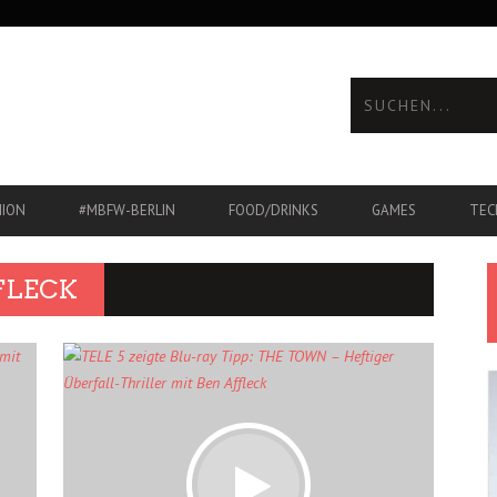
HION
#MBFW-BERLIN
FOOD/DRINKS
GAMES
TEC
FLECK