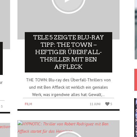
TELE 5 ZEIGTE BLU-RAY
TIPP: THE TOWN –
HEFTIGER ÜBERFALL-
THRILLER MIT BEN
AFFLECK
THE TOWN: Blu-ray des Überfall-Thrillers von
ur
und mit Ben Affleck ist wirklich ein geniales
Werk, was irgendwie alles hat: Gewalt,..
FILM
11 JUNI
5
3