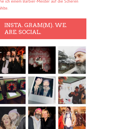
ie ich einem Barbier-Meister auf die Scheren
ühlte.
INSTA. GRAM(M). WE.
ARE. SOCIAL.