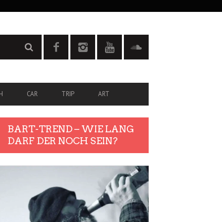
H
CAR
TRIP
ART
BART-TREND – WIE LANG
DARF DER NOCH SEIN?