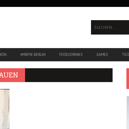
HION
#MBFW-BERLIN
FOOD/DRINKS
GAMES
TEC
RAUEN