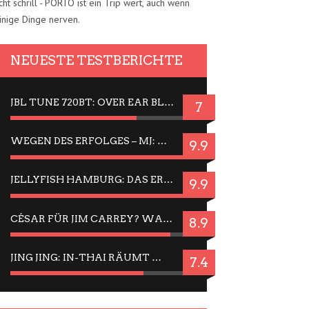
cht schrill - PORTO ist ein Trip wert, auch wenn
inige Dinge nerven.
NEUESTE TESTBERICHTE
JBL TUNE 720BT: OVER EAR BLUETOOTH KOPFHÖRER UM DIE 50,-€ IM DAUER-TEST
7
WEGEN DES ERFOLGES – MJ: MICHAEL JACKSON MUSICAL IN EINER MATINEE SEHEN
9.9
JELLYFISH HAMBURG: DAS ERFOLGREICHE SOMMER-MENÜ 2025 IN GEFÜHLEN UND BILDERN
9.9
CÉSAR FÜR JIM CARREY? WARUM DAS EINER DER NERVIGSTEN ACTORS IST UND BLEIBT
8.9
JING JING: IN-THAI RÄUMT WIEDER TITEL AB – EIN ZWEI-STUNDEN-ERLEBNISBERICHT
7.4