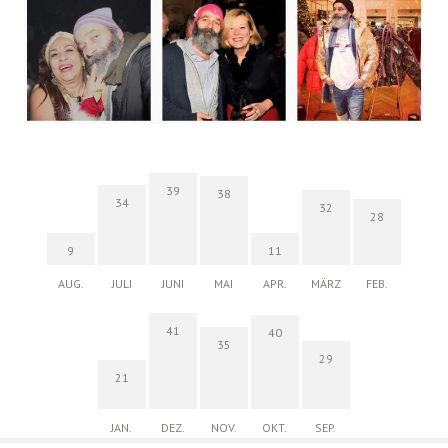
39
38
34
32
28
9
11
AUG.
JULI
JUNI
MAI
APR.
MÄRZ
FEB.
41
40
35
29
21
JAN.
DEZ.
NOV.
OKT.
SEP.