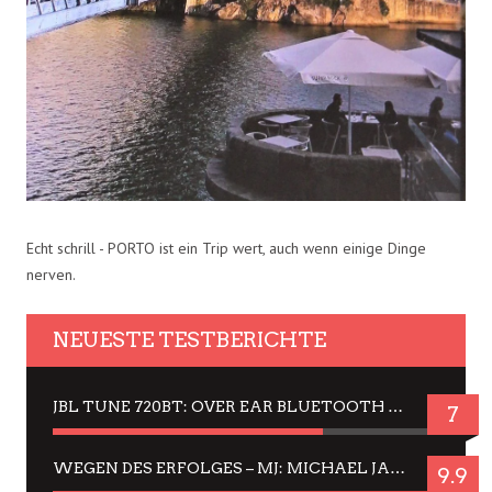
Echt schrill - PORTO ist ein Trip wert, auch wenn einige Dinge
nerven.
NEUESTE TESTBERICHTE
JBL TUNE 720BT: OVER EAR BLUETOOTH KOPFHÖRER UM DIE 50,-€ IM DAUER-TEST
7
WEGEN DES ERFOLGES – MJ: MICHAEL JACKSON MUSICAL IN EINER MATINEE SEHEN
9.9