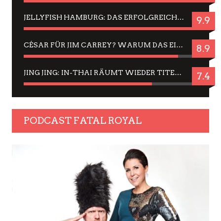
JELLYFISH HAMBURG: DAS ERFOLGREICHE SOMMER-MENÜ 2025 IN GEFÜHLEN UND BILDERN
9.9
CÉSAR FÜR JIM CARREY? WARUM DAS EINER DER NERVIGSTEN ACTORS IST UND BLEIBT
8.9
JING JING: IN-THAI RÄUMT WIEDER TITEL AB – EIN ZWEI-STUNDEN-ERLEBNISBERICHT
7.4
PODCAST FATAL ROYAL