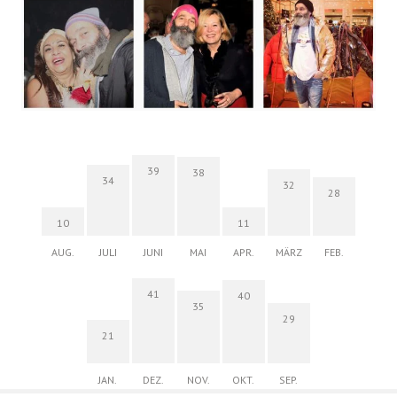
39
38
34
32
28
10
11
AUG.
JULI
JUNI
MAI
APR.
MÄRZ
FEB.
41
40
35
29
21
JAN.
DEZ.
NOV.
OKT.
SEP.