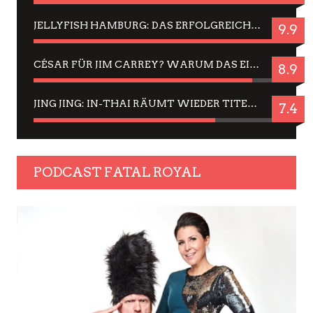
JELLYFISH HAMBURG: DAS ERFOLGREICHE SOMMER-MENÜ 2025 IN GEFÜHLEN UND BILDERN
9.9
CÉSAR FÜR JIM CARREY? WARUM DAS EINER DER NERVIGSTEN ACTORS IST UND BLEIBT
8.9
JING JING: IN-THAI RÄUMT WIEDER TITEL AB – EIN ZWEI-STUNDEN-ERLEBNISBERICHT
7.4
PODCAST FATAL ROYAL