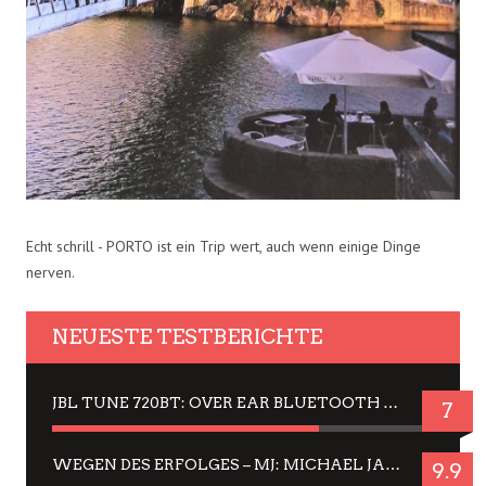
Echt schrill - PORTO ist ein Trip wert, auch wenn einige Dinge
nerven.
NEUESTE TESTBERICHTE
JBL TUNE 720BT: OVER EAR BLUETOOTH KOPFHÖRER UM DIE 50,-€ IM DAUER-TEST
7
WEGEN DES ERFOLGES – MJ: MICHAEL JACKSON MUSICAL IN EINER MATINEE SEHEN
9.9