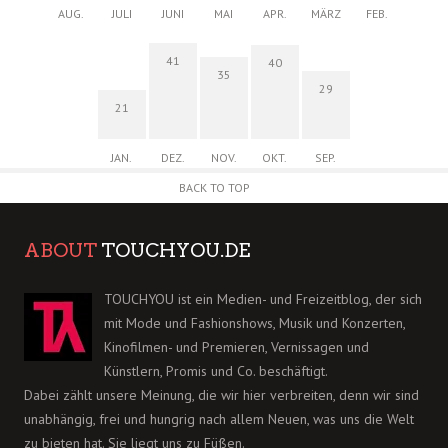
AUG.
JULI
JUNI
MAI
APR.
MÄRZ
FEB.
41
40
35
29
21
JAN.
DEZ.
NOV.
OKT.
SEP.
BACK TO TOP
ABOUT
TOUCHYOU.DE
TOUCHYOU ist ein Medien- und Freizeitblog, der sich
mit Mode und Fashionshows, Musik und Konzerten,
Kinofilmen- und Premieren, Vernissagen und
Künstlern, Promis und Co. beschäftigt.
Dabei zählt unsere Meinung, die wir hier verbreiten, denn wir sind
unabhängig, frei und hungrig nach allem Neuen, was uns die Welt
zu bieten hat. Sie liegt uns zu Füßen.