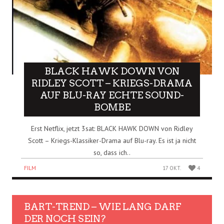
BLACK HAWK DOWN VON
RIDLEY SCOTT – KRIEGS-DRAMA
AUF BLU-RAY ECHTE SOUND-
BOMBE
Erst Netflix, jetzt 3sat: BLACK HAWK DOWN von Ridley
Scott – Kriegs-Klassiker-Drama auf Blu-ray. Es ist ja nicht
so, dass ich..
FILM
17 OKT.
4
BART-TREND – WIE LANG DARF
DER NOCH SEIN?