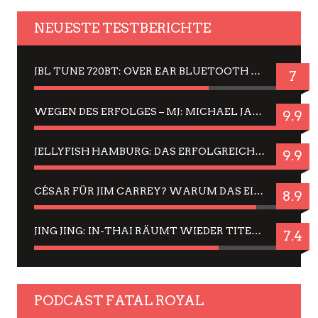
NEUESTE TESTBERICHTE
JBL TUNE 720BT: OVER EAR BLUETOOTH KOPFHÖRER UM DIE 50,-€ IM DAUER-TEST
7
WEGEN DES ERFOLGES – MJ: MICHAEL JACKSON MUSICAL IN EINER MATINEE SEHEN
9.9
JELLYFISH HAMBURG: DAS ERFOLGREICHE SOMMER-MENÜ 2025 IN GEFÜHLEN UND BILDERN
9.9
CÉSAR FÜR JIM CARREY? WARUM DAS EINER DER NERVIGSTEN ACTORS IST UND BLEIBT
8.9
JING JING: IN-THAI RÄUMT WIEDER TITEL AB – EIN ZWEI-STUNDEN-ERLEBNISBERICHT
7.4
PODCAST FATAL ROYAL