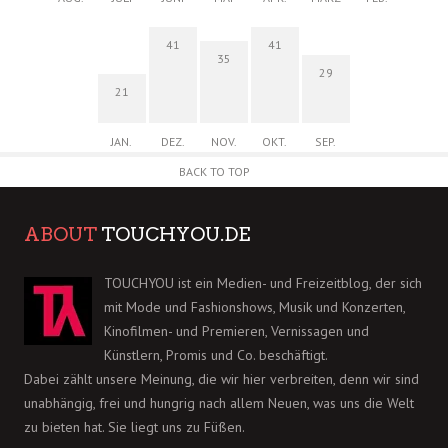
41
41
35
29
21
JAN.
DEZ.
NOV.
OKT.
SEP.
BACK TO TOP
ABOUT
TOUCHYOU.DE
TOUCHYOU ist ein Medien- und Freizeitblog, der sich
mit Mode und Fashionshows, Musik und Konzerten,
Kinofilmen- und Premieren, Vernissagen und
Künstlern, Promis und Co. beschäftigt.
Dabei zählt unsere Meinung, die wir hier verbreiten, denn wir sind
unabhängig, frei und hungrig nach allem Neuen, was uns die Welt
zu bieten hat. Sie liegt uns zu Füßen.