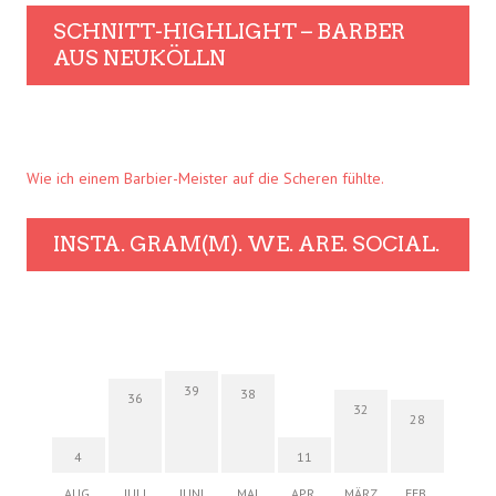
SCHNITT-HIGHLIGHT – BARBER
AUS NEUKÖLLN
Wie ich einem Barbier-Meister auf die Scheren fühlte.
INSTA. GRAM(M). WE. ARE. SOCIAL.
39
38
36
32
28
4
11
AUG.
JULI
JUNI
MAI
APR.
MÄRZ
FEB.