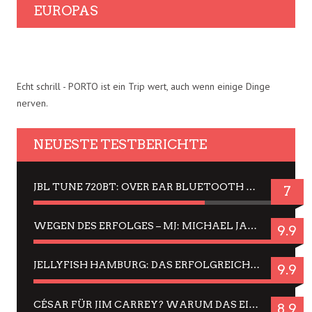
EUROPAS
Echt schrill - PORTO ist ein Trip wert, auch wenn einige Dinge
nerven.
NEUESTE TESTBERICHTE
JBL TUNE 720BT: OVER EAR BLUETOOTH KOPFHÖRER UM DIE 50,-€ IM DAUER-TEST
7
WEGEN DES ERFOLGES – MJ: MICHAEL JACKSON MUSICAL IN EINER MATINEE SEHEN
9.9
JELLYFISH HAMBURG: DAS ERFOLGREICHE SOMMER-MENÜ 2025 IN GEFÜHLEN UND BILDERN
9.9
CÉSAR FÜR JIM CARREY? WARUM DAS EINER DER NERVIGSTEN ACTORS IST UND BLEIBT
8.9