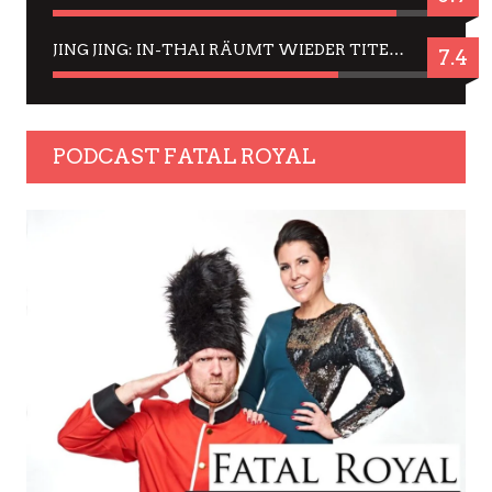
JING JING: IN-THAI RÄUMT WIEDER TITEL AB – EIN ZWEI-STUNDEN-ERLEBNISBERICHT
7.4
PODCAST FATAL ROYAL