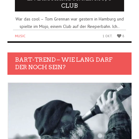
CLUB
War das cool – Tom Grennan war gestern in Hamburg und
spielte im Mojo, einem Club auf der Reeperbahn. Ich..
MUSIC
1 OKT.
8
BART-TREND – WIE LANG DARF
DER NOCH SEIN?