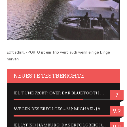
Echt schrill - PORTO ist ein Trip wert, auch wenn einige Dinge
nerven.
NEUESTE TESTBERICHTE
JBL TUNE 720BT: OVER EAR BLUETOOTH KOPFHÖRER UM DIE 50,-€ IM DAUER-TEST
7
WEGEN DES ERFOLGES – MJ: MICHAEL JACKSON MUSICAL IN EINER MATINEE SEHEN
9.9
JELLYFISH HAMBURG: DAS ERFOLGREICHE SOMMER-MENÜ 2025 IN GEFÜHLEN UND BILDERN
9.9