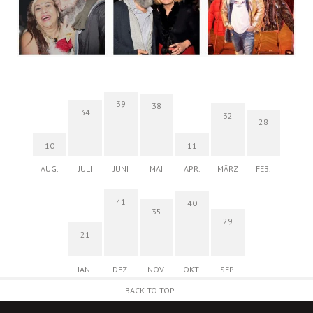
39
38
34
32
28
10
11
AUG.
JULI
JUNI
MAI
APR.
MÄRZ
FEB.
41
40
35
29
21
JAN.
DEZ.
NOV.
OKT.
SEP.
BACK TO TOP