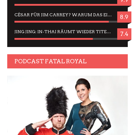
CÉSAR FÜR JIM CARREY? WARUM DAS EINER DER NERVIGSTEN ACTORS IST UND BLEIBT
8.9
JING JING: IN-THAI RÄUMT WIEDER TITEL AB – EIN ZWEI-STUNDEN-ERLEBNISBERICHT
7.4
PODCAST FATAL ROYAL