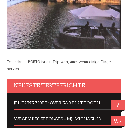
Echt schrill - PORTO ist ein Trip wert, auch wenn einige Dinge
nerven.
NEUESTE TESTBERICHTE
JBL TUNE 720BT: OVER EAR BLUETOOTH KOPFHÖRER UM DIE 50,-€ IM DAUER-TEST
7
WEGEN DES ERFOLGES – MJ: MICHAEL JACKSON MUSICAL IN EINER MATINEE SEHEN
9.9