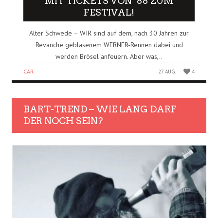
MIT TICKETS VON ´88 ZUM
FESTIVAL!
Alter Schwede – WIR sind auf dem, nach 30 Jahren zur
Revanche geblasenem WERNER-Rennen dabei und
werden Brösel anfeuern. Aber was,..
CAR
27 AUG.
4
BART-TREND – WIE LANG DARF
DER NOCH SEIN?