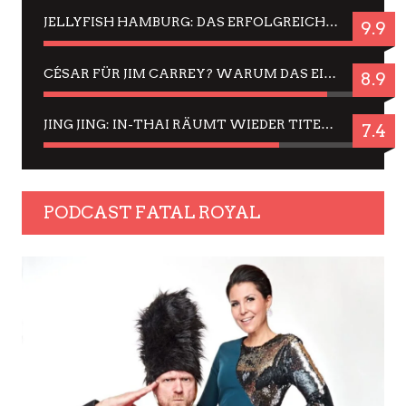
JELLYFISH HAMBURG: DAS ERFOLGREICHE SOMMER-MENÜ 2025 IN GEFÜHLEN UND BILDERN
9.9
CÉSAR FÜR JIM CARREY? WARUM DAS EINER DER NERVIGSTEN ACTORS IST UND BLEIBT
8.9
JING JING: IN-THAI RÄUMT WIEDER TITEL AB – EIN ZWEI-STUNDEN-ERLEBNISBERICHT
7.4
PODCAST FATAL ROYAL