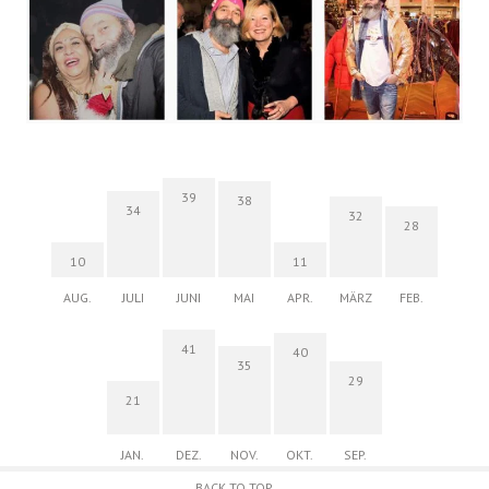
39
38
34
32
28
10
11
AUG.
JULI
JUNI
MAI
APR.
MÄRZ
FEB.
41
40
35
29
21
JAN.
DEZ.
NOV.
OKT.
SEP.
BACK TO TOP