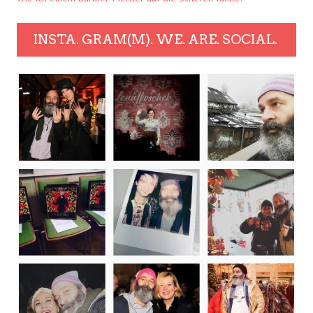
INSTA. GRAM(M). WE. ARE. SOCIAL.