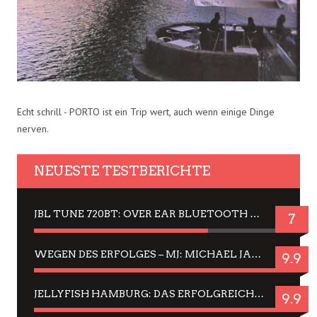
Echt schrill - PORTO ist ein Trip wert, auch wenn einige Dinge
nerven.
NEUESTE TESTBERICHTE
JBL TUNE 720BT: OVER EAR BLUETOOTH KOPFHÖRER UM DIE 50,-€ IM DAUER-TEST
7
WEGEN DES ERFOLGES – MJ: MICHAEL JACKSON MUSICAL IN EINER MATINEE SEHEN
9.9
JELLYFISH HAMBURG: DAS ERFOLGREICHE SOMMER-MENÜ 2025 IN GEFÜHLEN UND BILDERN
9.9