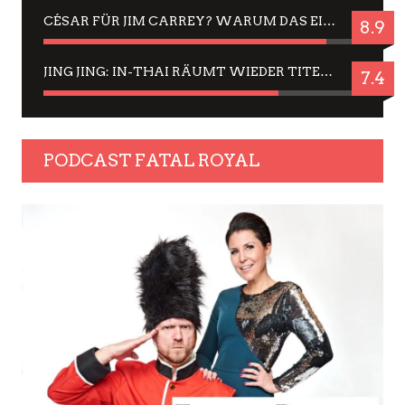
CÉSAR FÜR JIM CARREY? WARUM DAS EINER DER NERVIGSTEN ACTORS IST UND BLEIBT
8.9
JING JING: IN-THAI RÄUMT WIEDER TITEL AB – EIN ZWEI-STUNDEN-ERLEBNISBERICHT
7.4
PODCAST FATAL ROYAL