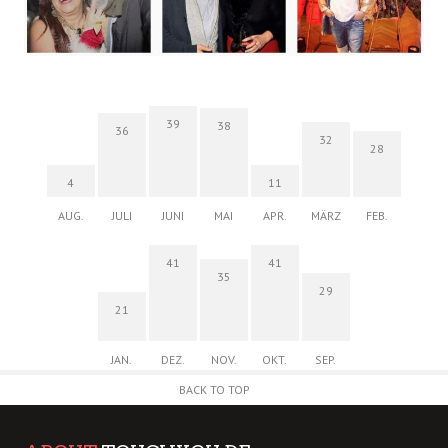
39
38
36
32
28
4
11
AUG.
JULI
JUNI
MAI
APR.
MÄRZ
FEB.
41
41
35
29
21
JAN.
DEZ.
NOV.
OKT.
SEP.
BACK TO TOP