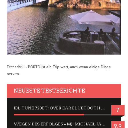
Echt schrill - PORTO ist ein Trip wert, auch wenn einige Dinge
nerven.
NEUESTE TESTBERICHTE
JBL TUNE 720BT: OVER EAR BLUETOOTH KOPFHÖRER UM DIE 50,-€ IM DAUER-TEST
7
WEGEN DES ERFOLGES – MJ: MICHAEL JACKSON MUSICAL IN EINER MATINEE SEHEN
9.9