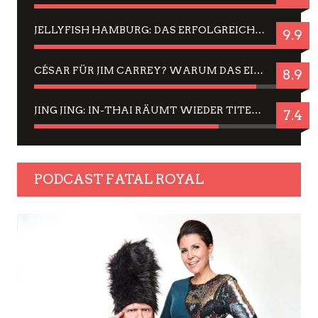
JELLYFISH HAMBURG: DAS ERFOLGREICHE SOMMER-MENÜ 2025 IN GEFÜHLEN UND BILDERN
9.9
CÉSAR FÜR JIM CARREY? WARUM DAS EINER DER NERVIGSTEN ACTORS IST UND BLEIBT
8.9
JING JING: IN-THAI RÄUMT WIEDER TITEL AB – EIN ZWEI-STUNDEN-ERLEBNISBERICHT
7.4
PODCAST FATAL ROYAL