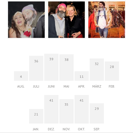
39
38
36
32
28
4
11
AUG.
JULI
JUNI
MAI
APR.
MÄRZ
FEB.
41
41
35
29
21
JAN.
DEZ.
NOV.
OKT.
SEP.