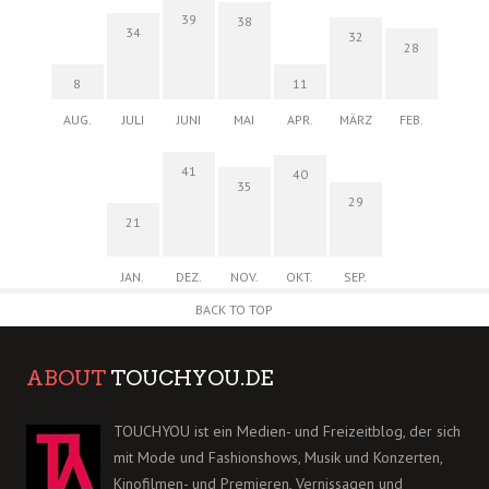
39
38
34
32
28
8
11
AUG.
JULI
JUNI
MAI
APR.
MÄRZ
FEB.
41
40
35
29
21
JAN.
DEZ.
NOV.
OKT.
SEP.
BACK TO TOP
ABOUT
TOUCHYOU.DE
TOUCHYOU ist ein Medien- und Freizeitblog, der sich
mit Mode und Fashionshows, Musik und Konzerten,
Kinofilmen- und Premieren, Vernissagen und