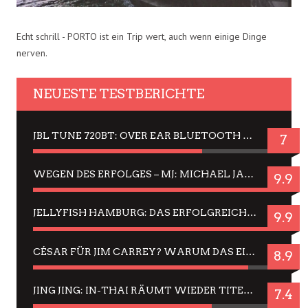
Echt schrill - PORTO ist ein Trip wert, auch wenn einige Dinge
nerven.
NEUESTE TESTBERICHTE
JBL TUNE 720BT: OVER EAR BLUETOOTH KOPFHÖRER UM DIE 50,-€ IM DAUER-TEST
7
WEGEN DES ERFOLGES – MJ: MICHAEL JACKSON MUSICAL IN EINER MATINEE SEHEN
9.9
JELLYFISH HAMBURG: DAS ERFOLGREICHE SOMMER-MENÜ 2025 IN GEFÜHLEN UND BILDERN
9.9
CÉSAR FÜR JIM CARREY? WARUM DAS EINER DER NERVIGSTEN ACTORS IST UND BLEIBT
8.9
JING JING: IN-THAI RÄUMT WIEDER TITEL AB – EIN ZWEI-STUNDEN-ERLEBNISBERICHT
7.4