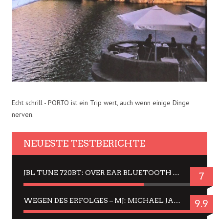
Echt schrill - PORTO ist ein Trip wert, auch wenn einige Dinge
nerven.
NEUESTE TESTBERICHTE
JBL TUNE 720BT: OVER EAR BLUETOOTH KOPFHÖRER UM DIE 50,-€ IM DAUER-TEST
7
WEGEN DES ERFOLGES – MJ: MICHAEL JACKSON MUSICAL IN EINER MATINEE SEHEN
9.9