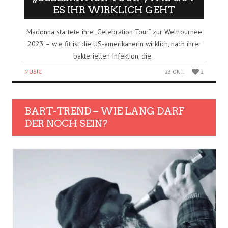
ES IHR WIRKLICH GEHT
Madonna startete ihre „Celebration Tour“ zur Welttournee
2023 – wie fit ist die US-amerikanerin wirklich, nach ihrer
bakteriellen Infektion, die..
MUSIC
23 OKT.
2
BART-TREND – WIE LANG DARF
DER NOCH SEIN?