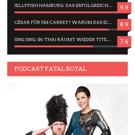
JELLYFISH HAMBURG: DAS ERFOLGREICHE SOMMER-MENÜ 2025 IN GEFÜHLEN UND BILDERN
9.9
CÉSAR FÜR JIM CARREY? WARUM DAS EINER DER NERVIGSTEN ACTORS IST UND BLEIBT
8.9
JING JING: IN-THAI RÄUMT WIEDER TITEL AB – EIN ZWEI-STUNDEN-ERLEBNISBERICHT
7.4
PODCAST FATAL ROYAL