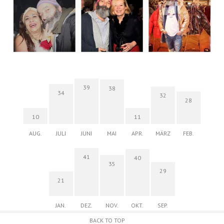
39
38
34
32
28
10
11
AUG.
JULI
JUNI
MAI
APR.
MÄRZ
FEB.
41
40
35
29
21
JAN.
DEZ.
NOV.
OKT.
SEP.
BACK TO TOP