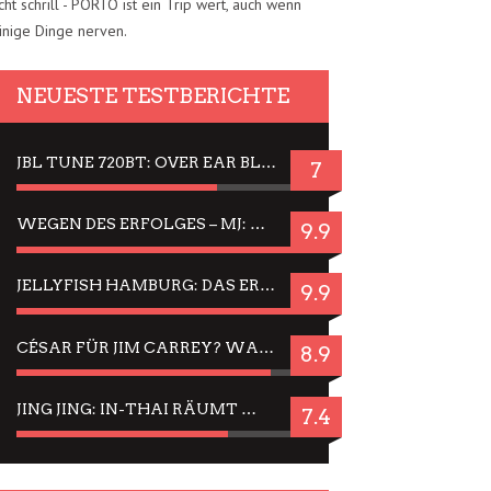
cht schrill - PORTO ist ein Trip wert, auch wenn
inige Dinge nerven.
NEUESTE TESTBERICHTE
JBL TUNE 720BT: OVER EAR BLUETOOTH KOPFHÖRER UM DIE 50,-€ IM DAUER-TEST
7
WEGEN DES ERFOLGES – MJ: MICHAEL JACKSON MUSICAL IN EINER MATINEE SEHEN
9.9
JELLYFISH HAMBURG: DAS ERFOLGREICHE SOMMER-MENÜ 2025 IN GEFÜHLEN UND BILDERN
9.9
CÉSAR FÜR JIM CARREY? WARUM DAS EINER DER NERVIGSTEN ACTORS IST UND BLEIBT
8.9
JING JING: IN-THAI RÄUMT WIEDER TITEL AB – EIN ZWEI-STUNDEN-ERLEBNISBERICHT
7.4