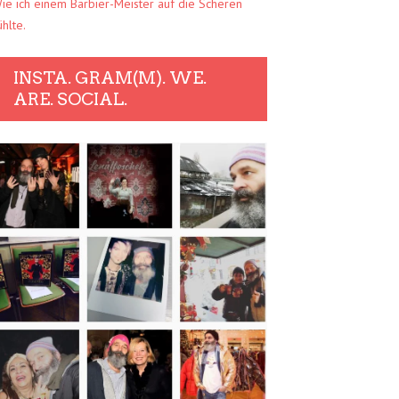
ie ich einem Barbier-Meister auf die Scheren
ühlte.
INSTA. GRAM(M). WE.
ARE. SOCIAL.