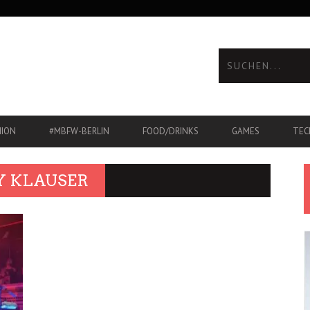
HION
#MBFW-BERLIN
FOOD/DRINKS
GAMES
TEC
Y KLAUSER