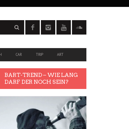
H
CAR
TRIP
ART
BART-TREND – WIE LANG
DARF DER NOCH SEIN?