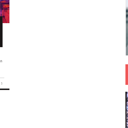
,
in
,
3