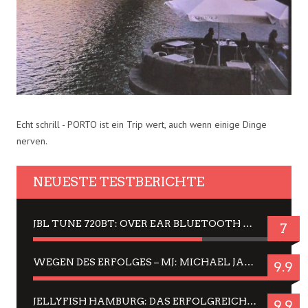
Echt schrill - PORTO ist ein Trip wert, auch wenn einige Dinge
nerven.
NEUESTE TESTBERICHTE
JBL TUNE 720BT: OVER EAR BLUETOOTH KOPFHÖRER UM DIE 50,-€ IM DAUER-TEST
7
WEGEN DES ERFOLGES – MJ: MICHAEL JACKSON MUSICAL IN EINER MATINEE SEHEN
9.9
JELLYFISH HAMBURG: DAS ERFOLGREICHE SOMMER-MENÜ 2025 IN GEFÜHLEN UND BILDERN
9.9