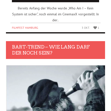
Bereits Anfang der Woche wurde „Who Am I – Kein
System ist sicher“, noch einmal im CinemaxX vorgestellt. In
der..
FILMFEST HAMBURG
3 OKT.
1
BART-TREND – WIE LANG DARF
DER NOCH SEIN?