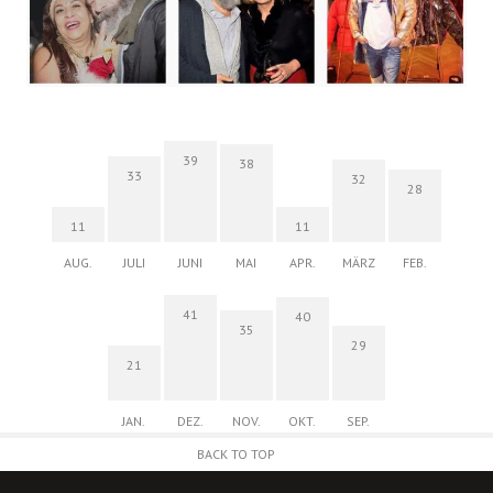
39
38
33
32
28
11
11
AUG.
JULI
JUNI
MAI
APR.
MÄRZ
FEB.
41
40
35
29
21
JAN.
DEZ.
NOV.
OKT.
SEP.
BACK TO TOP