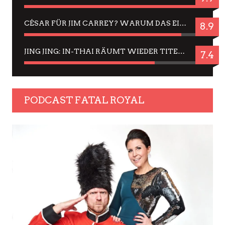
CÉSAR FÜR JIM CARREY? WARUM DAS EINER DER NERVIGSTEN ACTORS IST UND BLEIBT
8.9
JING JING: IN-THAI RÄUMT WIEDER TITEL AB – EIN ZWEI-STUNDEN-ERLEBNISBERICHT
7.4
PODCAST FATAL ROYAL