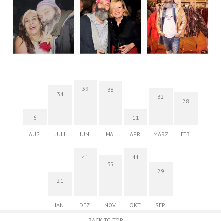
39
38
34
32
28
6
11
AUG.
JULI
JUNI
MAI
APR.
MÄRZ
FEB.
41
41
35
29
21
JAN.
DEZ.
NOV.
OKT.
SEP.
BACK TO TOP