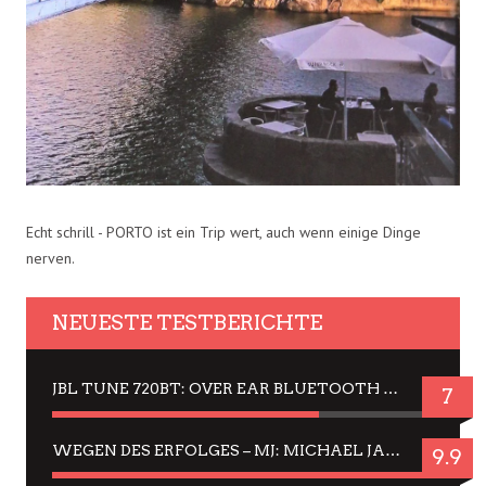
Echt schrill - PORTO ist ein Trip wert, auch wenn einige Dinge
nerven.
NEUESTE TESTBERICHTE
JBL TUNE 720BT: OVER EAR BLUETOOTH KOPFHÖRER UM DIE 50,-€ IM DAUER-TEST
7
WEGEN DES ERFOLGES – MJ: MICHAEL JACKSON MUSICAL IN EINER MATINEE SEHEN
9.9