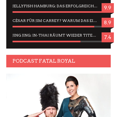
JELLYFISH HAMBURG: DAS ERFOLGREICHE SOMMER-MENÜ 2025 IN GEFÜHLEN UND BILDERN
9.9
CÉSAR FÜR JIM CARREY? WARUM DAS EINER DER NERVIGSTEN ACTORS IST UND BLEIBT
8.9
JING JING: IN-THAI RÄUMT WIEDER TITEL AB – EIN ZWEI-STUNDEN-ERLEBNISBERICHT
7.4
PODCAST FATAL ROYAL