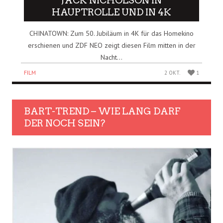
JACK NICHOLSON IN
HAUPTROLLE UND IN 4K
CHINATOWN: Zum 50. Jubiläum in 4K für das Homekino
erschienen und ZDF NEO zeigt diesen Film mitten in der
Nacht...
FILM
2 OKT.
1
BART-TREND – WIE LANG DARF
DER NOCH SEIN?