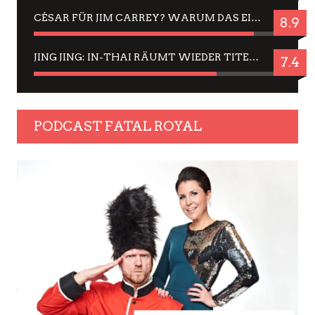
CÉSAR FÜR JIM CARREY? WARUM DAS EINER DER NERVIGSTEN ACTORS IST UND BLEIBT
8.9
JING JING: IN-THAI RÄUMT WIEDER TITEL AB – EIN ZWEI-STUNDEN-ERLEBNISBERICHT
7.4
PODCAST FATAL ROYAL