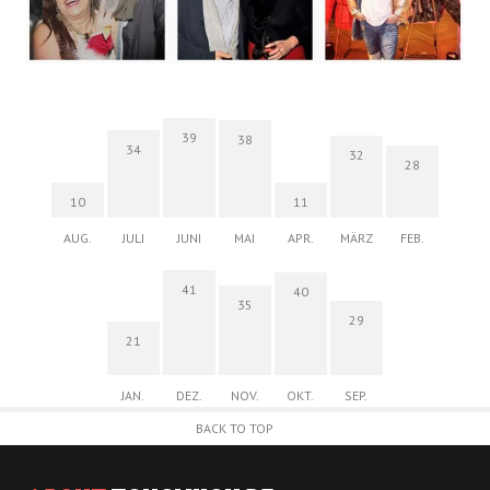
39
38
34
32
28
10
11
AUG.
JULI
JUNI
MAI
APR.
MÄRZ
FEB.
41
40
35
29
21
JAN.
DEZ.
NOV.
OKT.
SEP.
BACK TO TOP