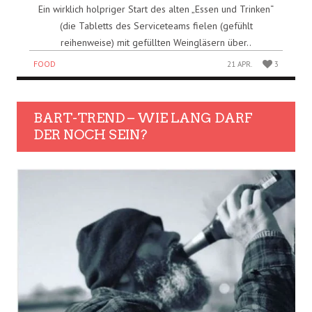
Ein wirklich holpriger Start des alten „Essen und Trinken“
(die Tabletts des Serviceteams fielen (gefühlt
reihenweise) mit gefüllten Weingläsern über..
FOOD
21 APR.
3
BART-TREND – WIE LANG DARF
DER NOCH SEIN?