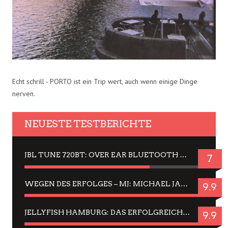
Echt schrill - PORTO ist ein Trip wert, auch wenn einige Dinge
nerven.
NEUESTE TESTBERICHTE
JBL TUNE 720BT: OVER EAR BLUETOOTH KOPFHÖRER UM DIE 50,-€ IM DAUER-TEST
7
WEGEN DES ERFOLGES – MJ: MICHAEL JACKSON MUSICAL IN EINER MATINEE SEHEN
9.9
JELLYFISH HAMBURG: DAS ERFOLGREICHE SOMMER-MENÜ 2025 IN GEFÜHLEN UND BILDERN
9.9