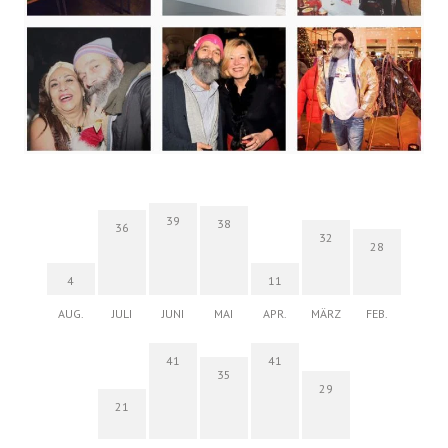
39
38
36
32
28
4
11
AUG.
JULI
JUNI
MAI
APR.
MÄRZ
FEB.
41
41
35
29
21