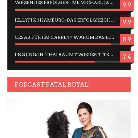
WEGEN DES ERFOLGES – MJ: MICHAEL JACKSON MUSICAL IN EINER MATINEE SEHEN
9.9
JELLYFISH HAMBURG: DAS ERFOLGREICHE SOMMER-MENÜ 2025 IN GEFÜHLEN UND BILDERN
9.9
CÉSAR FÜR JIM CARREY? WARUM DAS EINER DER NERVIGSTEN ACTORS IST UND BLEIBT
8.9
JING JING: IN-THAI RÄUMT WIEDER TITEL AB – EIN ZWEI-STUNDEN-ERLEBNISBERICHT
7.4
PODCAST FATAL ROYAL