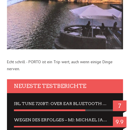
Echt schrill - PORTO ist ein Trip wert, auch wenn einige Dinge
nerven.
NEUESTE TESTBERICHTE
JBL TUNE 720BT: OVER EAR BLUETOOTH KOPFHÖRER UM DIE 50,-€ IM DAUER-TEST
7
WEGEN DES ERFOLGES – MJ: MICHAEL JACKSON MUSICAL IN EINER MATINEE SEHEN
9.9