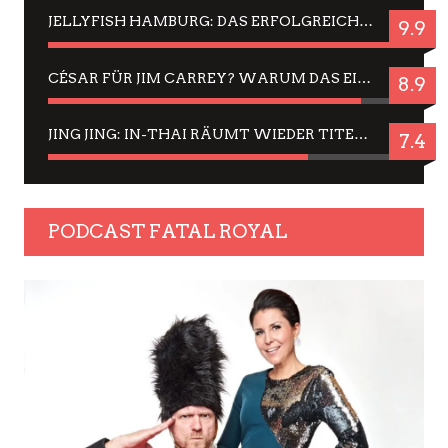
JELLYFISH HAMBURG: DAS ERFOLGREICHE SOMMER-MENÜ 2025 IN GEFÜHLEN UND BILDERN
9.9
CÉSAR FÜR JIM CARREY? WARUM DAS EINER DER NERVIGSTEN ACTORS IST UND BLEIBT
8.9
JING JING: IN-THAI RÄUMT WIEDER TITEL AB – EIN ZWEI-STUNDEN-ERLEBNISBERICHT
7.4
PODCAST FATAL ROYAL