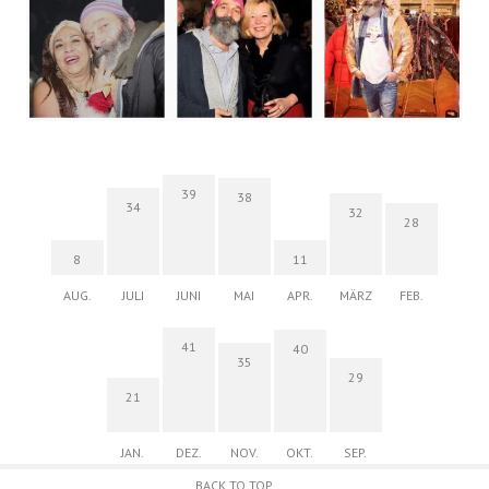
39
38
34
32
28
8
11
AUG.
JULI
JUNI
MAI
APR.
MÄRZ
FEB.
41
40
35
29
21
JAN.
DEZ.
NOV.
OKT.
SEP.
BACK TO TOP