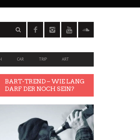
H
CAR
TRIP
ART
BART-TREND – WIE LANG
DARF DER NOCH SEIN?