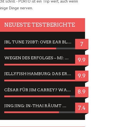
cht schrill - PORTO ist ein Trip wert, auch wenn
inige Dinge nerven.
NEUESTE TESTBERICHTE
JBL TUNE 720BT: OVER EAR BLUETOOTH KOPFHÖRER UM DIE 50,-€ IM DAUER-TEST
7
WEGEN DES ERFOLGES – MJ: MICHAEL JACKSON MUSICAL IN EINER MATINEE SEHEN
9.9
JELLYFISH HAMBURG: DAS ERFOLGREICHE SOMMER-MENÜ 2025 IN GEFÜHLEN UND BILDERN
9.9
CÉSAR FÜR JIM CARREY? WARUM DAS EINER DER NERVIGSTEN ACTORS IST UND BLEIBT
8.9
JING JING: IN-THAI RÄUMT WIEDER TITEL AB – EIN ZWEI-STUNDEN-ERLEBNISBERICHT
7.4