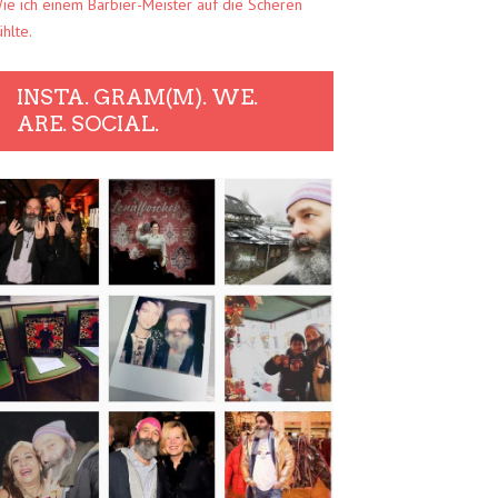
ie ich einem Barbier-Meister auf die Scheren
ühlte.
INSTA. GRAM(M). WE.
ARE. SOCIAL.