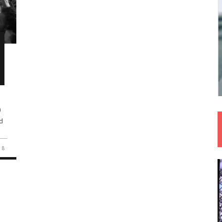
h
nd
8