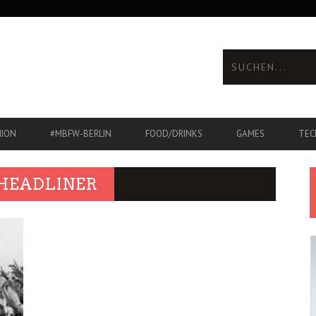
HION
#MBFW-BERLIN
FOOD/DRINKS
GAMES
TEC
HEADLINER