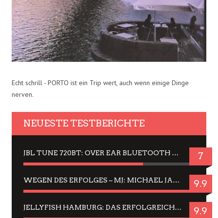
Echt schrill - PORTO ist ein Trip wert, auch wenn einige Dinge
nerven.
NEUESTE TESTBERICHTE
JBL TUNE 720BT: OVER EAR BLUETOOTH KOPFHÖRER UM DIE 50,-€ IM DAUER-TEST
7
WEGEN DES ERFOLGES – MJ: MICHAEL JACKSON MUSICAL IN EINER MATINEE SEHEN
9.9
JELLYFISH HAMBURG: DAS ERFOLGREICHE SOMMER-MENÜ 2025 IN GEFÜHLEN UND BILDERN
9.9