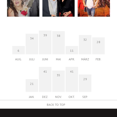
39
38
34
32
28
6
11
AUG.
JULI
JUNI
MAI
APR.
MÄRZ
FEB.
41
41
35
29
21
JAN.
DEZ.
NOV.
OKT.
SEP.
BACK TO TOP