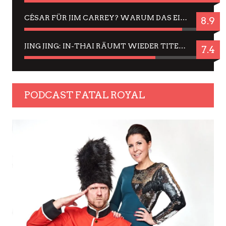
CÉSAR FÜR JIM CARREY? WARUM DAS EINER DER NERVIGSTEN ACTORS IST UND BLEIBT
8.9
JING JING: IN-THAI RÄUMT WIEDER TITEL AB – EIN ZWEI-STUNDEN-ERLEBNISBERICHT
7.4
PODCAST FATAL ROYAL