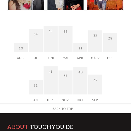
39
38
34
32
28
10
11
AUG.
JULI
JUNI
MAI
APR.
MÄRZ
FEB.
41
40
35
29
21
JAN.
DEZ.
NOV.
OKT.
SEP.
BACK TO TOP
ABOUT
TOUCHYOU.DE