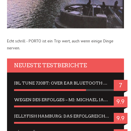
Echt schrill - PORTO ist ein Trip wert, auch wenn einige Dinge
nerven.
NEUESTE TESTBERICHTE
JBL TUNE 720BT: OVER EAR BLUETOOTH KOPFHÖRER UM DIE 50,-€ IM DAUER-TEST
7
WEGEN DES ERFOLGES – MJ: MICHAEL JACKSON MUSICAL IN EINER MATINEE SEHEN
9.9
JELLYFISH HAMBURG: DAS ERFOLGREICHE SOMMER-MENÜ 2025 IN GEFÜHLEN UND BILDERN
9.9