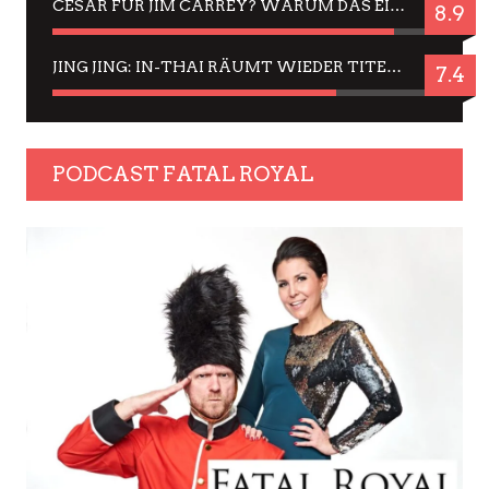
CÉSAR FÜR JIM CARREY? WARUM DAS EINER DER NERVIGSTEN ACTORS IST UND BLEIBT
8.9
JING JING: IN-THAI RÄUMT WIEDER TITEL AB – EIN ZWEI-STUNDEN-ERLEBNISBERICHT
7.4
PODCAST FATAL ROYAL