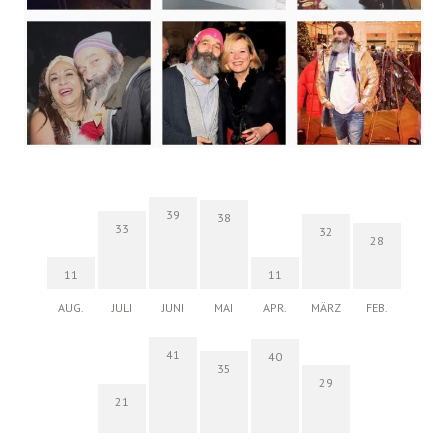
39
38
33
32
28
11
11
AUG.
JULI
JUNI
MAI
APR.
MÄRZ
FEB.
41
40
35
29
21