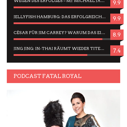
WEGEN DES ERFOLGES – MJ: MICHAEL JACKSON MUSICAL IN EINER MATINEE SEHEN
9.9
JELLYFISH HAMBURG: DAS ERFOLGREICHE SOMMER-MENÜ 2025 IN GEFÜHLEN UND BILDERN
9.9
CÉSAR FÜR JIM CARREY? WARUM DAS EINER DER NERVIGSTEN ACTORS IST UND BLEIBT
8.9
JING JING: IN-THAI RÄUMT WIEDER TITEL AB – EIN ZWEI-STUNDEN-ERLEBNISBERICHT
7.4
PODCAST FATAL ROYAL