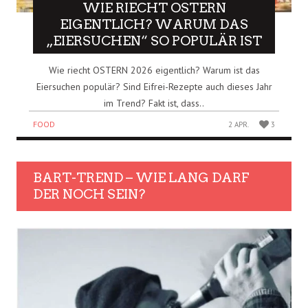
WIE RIECHT OSTERN
EIGENTLICH? WARUM DAS
„EIERSUCHEN“ SO POPULÄR IST
Wie riecht OSTERN 2026 eigentlich? Warum ist das
Eiersuchen populär? Sind Eifrei-Rezepte auch dieses Jahr
im Trend? Fakt ist, dass..
FOOD
2 APR.
3
BART-TREND – WIE LANG DARF
DER NOCH SEIN?