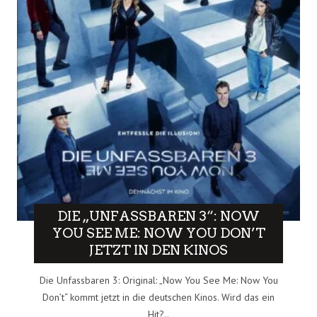
DIE „UNFASSBAREN 3“: NOW
YOU SEE ME: NOW YOU DON’T
JETZT IN DEN KINOS
Die Unfassbaren 3: Original: „Now You See Me: Now You
Don’t“ kommt jetzt in die deutschen Kinos. Wird das ein
Hit?..