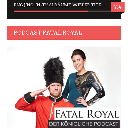
JING JING: IN-THAI RÄUMT WIEDER TITEL AB – EIN ZWEI-STUNDEN-ERLEBNISBERICHT
7.4
PODCAST FATAL ROYAL