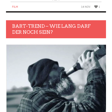
FILM
14 NOV.
1
BART-TREND – WIE LANG DARF
DER NOCH SEIN?