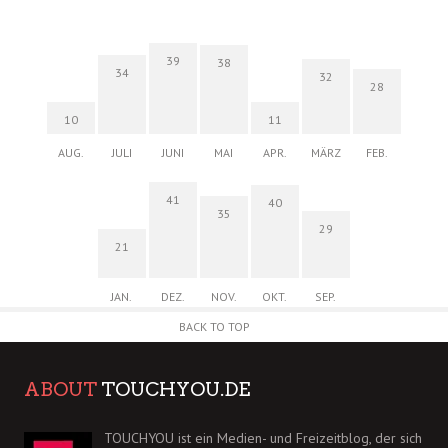
39
38
34
32
28
10
11
AUG.
JULI
JUNI
MAI
APR.
MÄRZ
FEB.
41
40
35
29
21
JAN.
DEZ.
NOV.
OKT.
SEP.
BACK TO TOP
ABOUT
TOUCHYOU.DE
TOUCHYOU ist ein Medien- und Freizeitblog, der sich