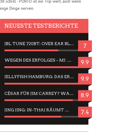
cht schrill - PORTO ist ein Trip wert, auch wenn
inige Dinge nerven.
NEUESTE TESTBERICHTE
JBL TUNE 720BT: OVER EAR BLUETOOTH KOPFHÖRER UM DIE 50,-€ IM DAUER-TEST
7
WEGEN DES ERFOLGES – MJ: MICHAEL JACKSON MUSICAL IN EINER MATINEE SEHEN
9.9
JELLYFISH HAMBURG: DAS ERFOLGREICHE SOMMER-MENÜ 2025 IN GEFÜHLEN UND BILDERN
9.9
CÉSAR FÜR JIM CARREY? WARUM DAS EINER DER NERVIGSTEN ACTORS IST UND BLEIBT
8.9
JING JING: IN-THAI RÄUMT WIEDER TITEL AB – EIN ZWEI-STUNDEN-ERLEBNISBERICHT
7.4