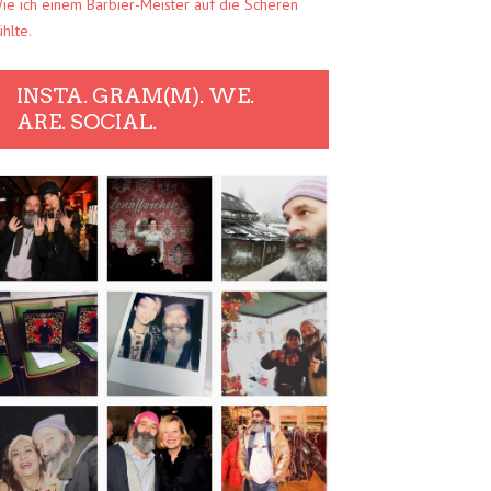
ie ich einem Barbier-Meister auf die Scheren
ühlte.
INSTA. GRAM(M). WE.
ARE. SOCIAL.