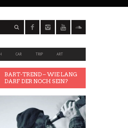
H
CAR
TRIP
ART
BART-TREND – WIE LANG
DARF DER NOCH SEIN?