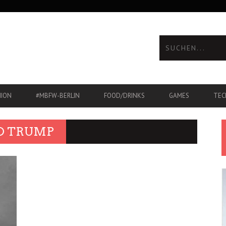
HION
#MBFW-BERLIN
FOOD/DRINKS
GAMES
TEC
D TRUMP